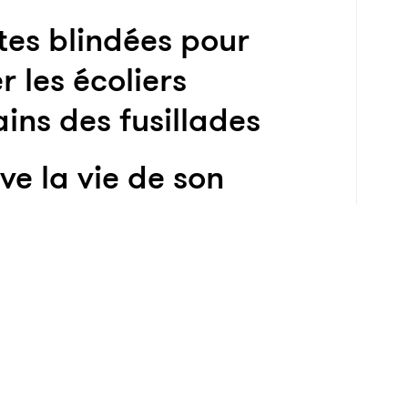
tes blindées pour
r les écoliers
ins des fusillades
ve la vie de son
en lui donnant un
 la trompe