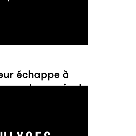
eur échappe à
aque de requin de
s centimètres