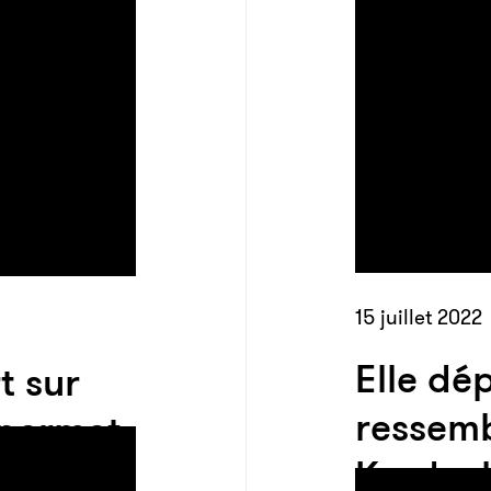
15 juillet 2022
Elle dé
t sur
ressemb
 permet
Kardash
rioleur