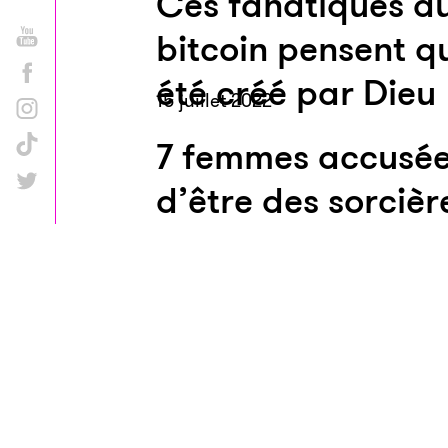
Ces fanatiques d
bitcoin pensent qu
été créé par Dieu
15 juillet 2022
7 femmes accusé
d’être des sorcièr
kidnappées et tor
au Pérou