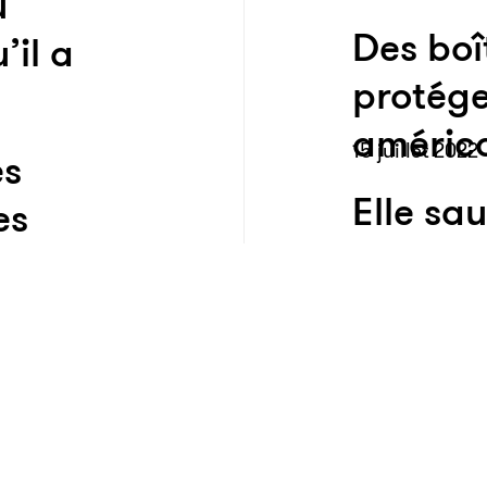
u
Des boî
’il a
protége
américa
15 juillet 2022
es
Elle sau
es
copain 
turées
rein, il