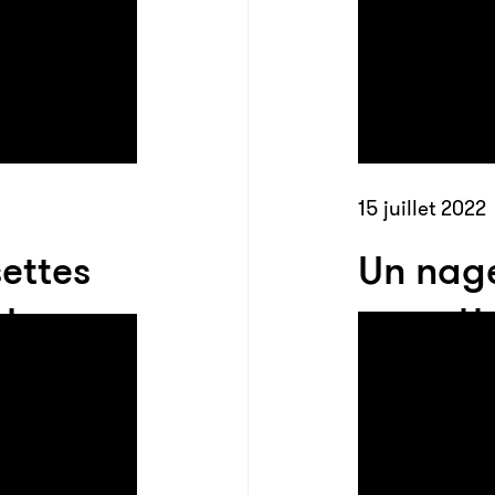
15 juillet 2022
ettes
Un nag
cte
une att
pirateur
quelque