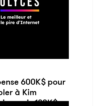
pense 600K$ pour
ler à Kim
ian puis 120K$