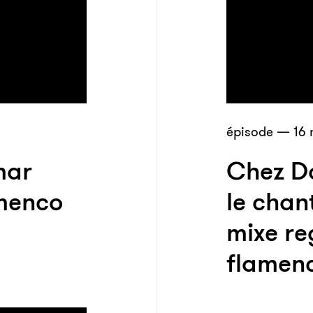
épisode — 16 
mar
Chez Da
amenco
le chan
mixe re
flamen