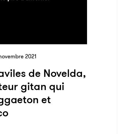
novembre 2021
viles de Novelda,
teur gitan qui
ggaeton et
co