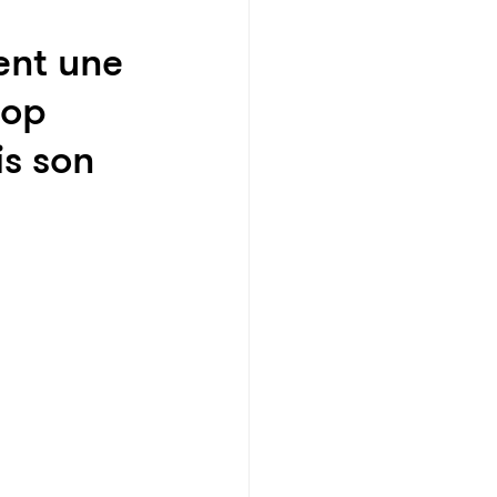
ent une
hop
s son