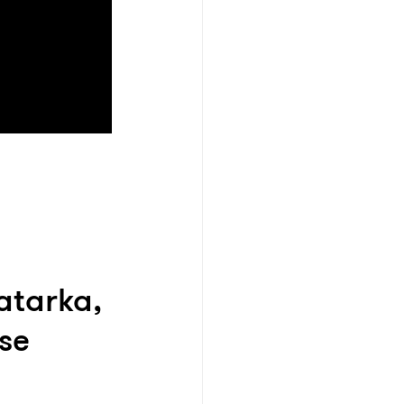
atarka,
sse