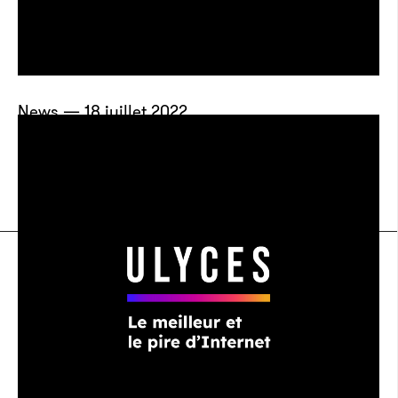
News — 18 juillet 2022
Lil Uzi Vert adopte le pronom iel et
révèle sa non-binarité