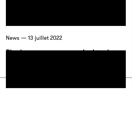
News — 13 juillet 2022
Playboy ouvre un manoir virtuel
dans le métavers