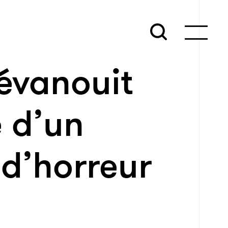
évanouit
 d’un
 d’horreur