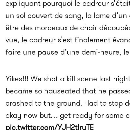
expliquant pourquoi le cadreur s’étai
un sol couvert de sang, la lame d’un
être des morceaux de chair découpé
vue, le cadreur s’est finalement évan
faire une pause d’une demi-heure, le
Yikes!!! We shot a kill scene last ni
became so nauseated that he passe
crashed to the ground. Had to stop do
okay now but… get ready for some cr
pic.twitter.com/YJH2tlruTE