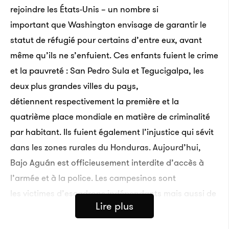
rejoindre les États-Unis – un nombre si
important que Washington envisage de garantir le
statut de réfugié pour certains d’entre eux, avant
même qu’ils ne s’enfuient. Ces enfants fuient le crime
et la pauvreté : San Pedro Sula et Tegucigalpa, les
deux plus grandes villes du pays,
détiennent respectivement la première et la
quatrième place mondiale en matière de criminalité
par habitant. Ils fuient également l’injustice qui sévit
dans les zones rurales du Honduras. Aujourd’hui,
Bajo Aguán est officieusement interdite d’accès à
l’armée et à la police. Les campesinos sont
les victimes d’escadrons indépendants mais aussi de
Lire plus
forces gouvernementales, et les
dirigeants honduriens ne font pas grand chose pour