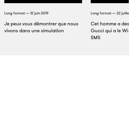
de demain.
Long format — 12 juin 2019
Long format — 22 juille
L’huile et le sang
Je peux vous démontrer que nous
Cet homme a des
vivons dans une simulation
Gucci qui a le Wi-
SMS
14