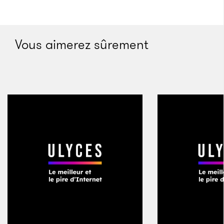
des opérations terroristes. Le comité des Nations
Unies à New York, occupé à surveiller les membres
suspectés des talibans et d’Al-Qaïda, avait imposé
Vous aimerez sûrement
des sanctions similaires aux deux hommes. Les
nouvelles avaient à peine fait de vagues dans les
médias, mais Khairullah avait en effet été présenté
comme l’un des banquiers les plus soupçonnés de
traiter avec les talibans ; un gardien du système
financier sous-terrain qui alimente le mouvement en
cash. Encore quelques mois plus tôt, jamais je
n’aurais accordé à Khairullah le bénéfice du doute.
J’avais employé ces deux dernières années à
travailler comme journaliste, sautant constamment
de l’Afghanistan au Pakistan, guidé par une actualité
principalement attachée aux attaques de talibans,