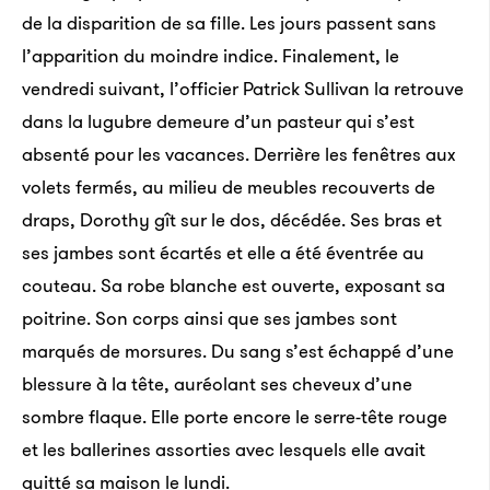
étrangers et des habitants entrent si souvent en
de la disparition de sa fille. Les jours passent sans
opposition ? Dans un tel climat, les plus honorables
l’apparition du moindre indice. Finalement, le
intentions ne finissent-elles pas inévitablement par
vendredi suivant, l’officier Patrick Sullivan la retrouve
faire des dégâts ? La peur se répand dans Kaboul
dans la lugubre demeure d’un pasteur qui s’est
concernant l’avenir du pays, lorsque en 2014 la
absenté pour les vacances. Derrière les fenêtres aux
plupart des troupes étrangères seront retirées. Un
volets fermés, au milieu de meubles recouverts de
pessimisme qui a fini par teinter ma propre opinion
draps, Dorothy gît sur le dos, décédée. Ses bras et
sur l’intervention de l’Ouest en Afghanistan. Mais
ses jambes sont écartés et elle a été éventrée au
peut-être ai-je tort. Peut-être que l’effacement de
couteau. Sa robe blanche est ouverte, exposant sa
l’influence extérieure permettra à l’Afghanistan de
poitrine. Son corps ainsi que ses jambes sont
trouver un juste équilibre, inaccessible sous tutelle
marqués de morsures. Du sang s’est échappé d’une
étrangère. Quêter la vérité auprès d’un homme
blessure à la tête, auréolant ses cheveux d’une
comme Khairullah pourrait bien me donner des
sombre flaque. Elle porte encore le serre-tête rouge
réponses…
et les ballerines assorties avec lesquels elle avait
quitté sa maison le lundi.