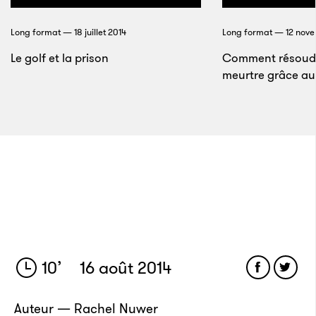
aux crises politiques et aux rencontres officielles.
Puis j’ai commencé un nouveau travail avec Reuters.
Long format — 18 juillet 2014
Long format — 12 nov
Libéré de l’actualité quotidienne, j’ai alors eu ma
Le golf et la prison
Comment résoudr
première opportunité de partir sur la trace de
meurtre grâce au
l’argent. Voici l’histoire de mon investigation.
Le banquier des talibans
J’ai donc décidé de partir à la recherche de
Khairullah, pour découvrir si vraiment il était cet
homme que décrivait le gouvernement américain, et
si ses affaires résisteraient à cet examen gênant. En
10
’
16 août 2014
franchissant l’entrée du royaume de Khairullah, à
l’enseigne 237, je pénétrais dans un univers de
Auteur — Rachel Nuwer