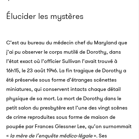
Élucider les mystères
C’est au bureau du médecin chef du Maryland que
j’ai pu observer le corps mutilé de Dorothy, dans
l’état exact où l’officier Sullivan l’avait trouvé à
16h15, le 23 août 1946. La fin tragique de Dorothy a
été préservée sous forme d’étranges scénettes
Marché de devises afghan
miniatures, qui conservent intacts chaque détail
Crédits : Matthew Green
physique de sa mort. La mort de Dorothy dans le
Je n’ai pas eu trop de mal à retrouver l’enseigne 237 :
petit salon du presbytère est l’une des vingt scènes
le comité des sanctions de l’ONU avait publié sur son
de crime reproduites sous forme de maison de
site internet une liste des bureaux de Khairullah. Peu
poupée par Frances Glessner Lee, qu’on surnommait
après ma visite, j’ai reçu l’appel d’un homme. On
«
la mère de l’enquête médico-légale
». Ses