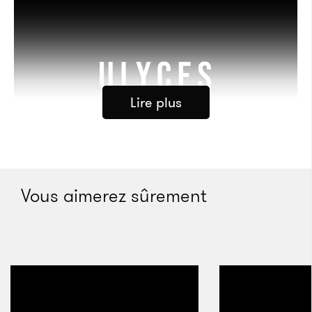
exalté insistait pour que je règle la note, tandis que
les explosions et les coups de feu retentissaient dans
la rue. À l’époque, je m’étais juré de ne plus jamais
retourner dans l’enceinte du bâtiment, mais
plusieurs portes blindées avaient été installées
Lire plus
depuis et le centre commercial grouillait de clients en
quête de billets d’avion, de téléphones portables et
de bijoux. Fazal a fait son entrée dans le café au
sous-sol, accompagné d’un homme robuste d’une
Vous aimerez sûrement
trentaine d’années. À mes yeux, il avait l’air
impassible d’un ouvrier plutôt que l’aura livresque à
laquelle je m’attendais de la part d’un sorcier du
commerce Hawala. Mais son nom était Asmatullah
Scène de crime
Helmand, gérant de l’enseigne 237 et maillon
Crédits : Alice Carrier
essentiel du clan Khairullah. Asmatullah a fait son