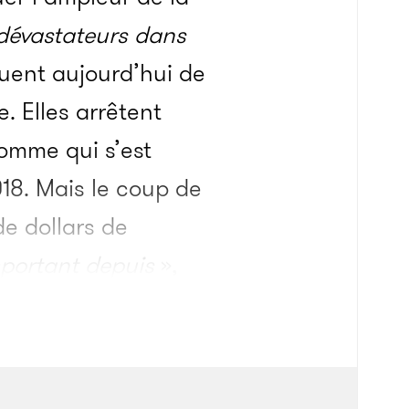
 dévastateurs dans
nquent aujourd’hui de
. Elles arrêtent
omme qui s’est
018. Mais le coup de
de dollars de
mportant depuis
»,
e opération très