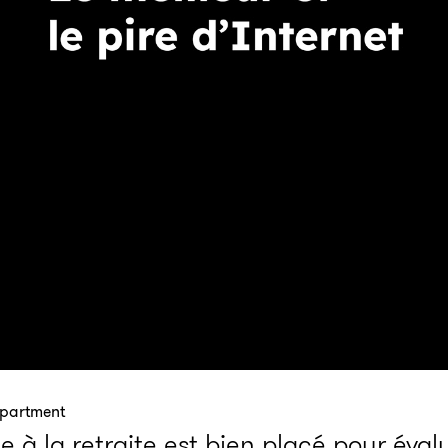
epartment
 à la retraite est bien placé pour éval