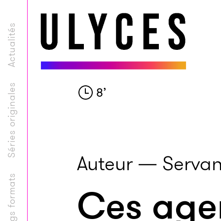
Actualités
Séries originales
8
’
Auteur — Servan
Longs formats
Ces agen