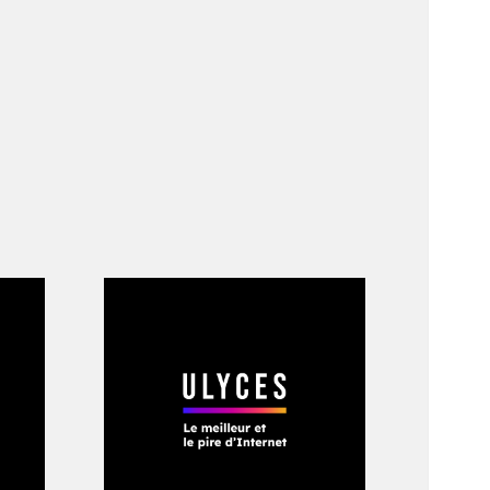
n imprésario véreux.
gures criminelles de
pitale transformée
 en posséder
e proposais à ceux
euls le frottement
naient les voix. Sur
es armes, des
différents suspects