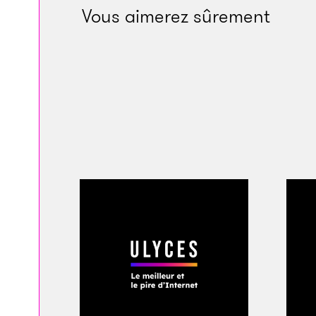
Pendant un an, en 2
Vous aimerez sûrement
Sous le nom de couve
Washington dans un
en studio d’enregi
partout aux États-U
qui le voulaient de 
des liasses de bille
les canapés en cuir
munitions, du crack
Le nom de Richie Va