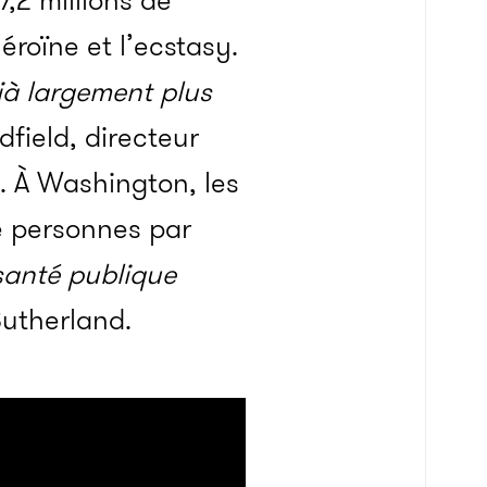
7,2 millions de
éroïne et l’ecstasy.
éjà largement plus
dfield, directeur
. À Washington, les
e personnes par
santé publique
Sutherland.