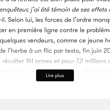
enquêteur, j’ai été témoin de ses effets
t-il. Selon lui, les forces de l’ordre ma
ter en première ligne contre le problème
 quelques vendeurs, comme ce jeune h
e l’herbe à un flic par texto, fin juin 2
e récolter 161 armes et pour 7,2 millions 
sept ans. «
Il n’y en a pas eu d’aussi i
Lire plus
lui qui fut le principal artisan de cett