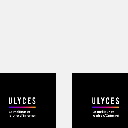
011, le sergent s’est fait passer pour u
rture Richie Valdez, il recevait des fi
e grande maison du nord-est de la ca
strement pour rappeurs. «
J’étais censé
nis et en Amérique latine
», décrit-il. «
J
louer l’endroit pour enregistrer
. » Mais s
ts et le cliquetis des pistolets accompag
 noir de la résidence s’échangeaient d
 ou de l’héroïne.
ldez est d’abord arrivé aux oreilles de 