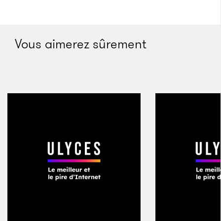
facilement des milliards de transistors – et bien plus
dans les processeurs les plus récents. C’était
impossible avant l’invention des circuits intégrés, car
Vous aimerez sûrement
on ne pouvait pas les miniaturiser ni les rendre plus
rapides. Tout a changé avec l’apparition du silicone
et des premiers processeurs. Le circuit intégré utilisé
sur l’ordinateur Block I comprenait trois transistors et
quatre résistances montés sur une puce. Il s’agissait
de la plus petite puce concevable à l’époque – la
toute première de l’histoire. Tout est parti de là et
s’est démultiplié jusqu’à donner les
ordinateurs qu’on connaît aujourd’hui. Il s’agissait
d’une évolution majeure. En terme de vitesse,
l’ordinateur Block I pouvait exécuter près de 100 000
instructions par seconde, un chiffre conséquent