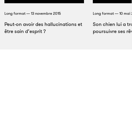
mais ridicule au regard des milliards que peuvent
Long format — 13 novembre 2015
Long format — 10 mai 
exécuter les ordinateurs d’aujourd’hui. Ces derniers
sont littéralement 100 000 fois plus rapides que le
Peut-on avoir des hallucinations et
Son chien lui a tr
être sain d’esprit ?
poursuivre ses rê
Block I. En terme de mémoire, ils sont sûrement plus
d’un milliard de fois supérieurs.
21