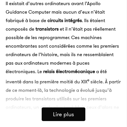
Il existait d’autres ordinateurs avant l’Apollo
Guidance Computer mais aucun d’eux n’était
fabriqué à base de
circuits intégrés
. Ils étaient
composés de
transistors
et il n’était pas réellement
possible de les reprogrammer. Ces machines
encombrantes sont considérées comme les premiers
ordinateurs de l’histoire, mais ils ne ressemblaient
pas aux ordinateurs modernes à puces
électroniques. Le
relais électromécanique
a été
e
inventé dans la première moitié du XIX
siècle. À partir
de ce moment-là, la technologie a évolué jusqu’à
produire les transistors utilisés sur les premiers
ordinateurs, un siècle plus tard. Mais ceux d’alors ne
Lire plus
pouvaient pas être miniaturisés. Grâce aux circuits
intégrés, les ordinateurs d’aujourd’hui contiennent