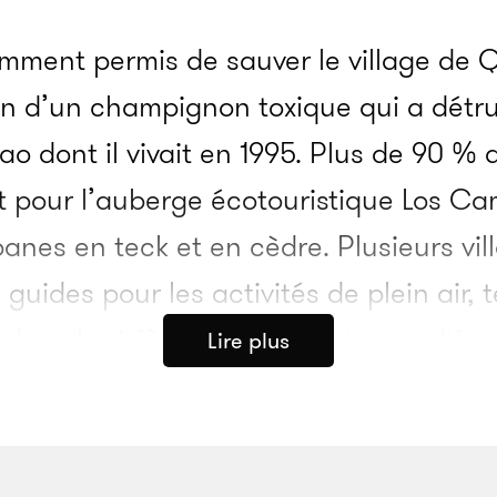
mment permis de sauver le village de 
n d’un champignon toxique qui a détrui
cao dont il vivait en 1995. Plus de 90 
t pour l’auberge écotouristique Los Ca
nes en teck et en cèdre. Plusieurs vil
 guides pour les activités de plein air, t
dans la rivière Savegre. Et tous cultiv
Lire plus
égumes, ou bien élèvent des poules et 
des iguanes, des toucans et des papillo