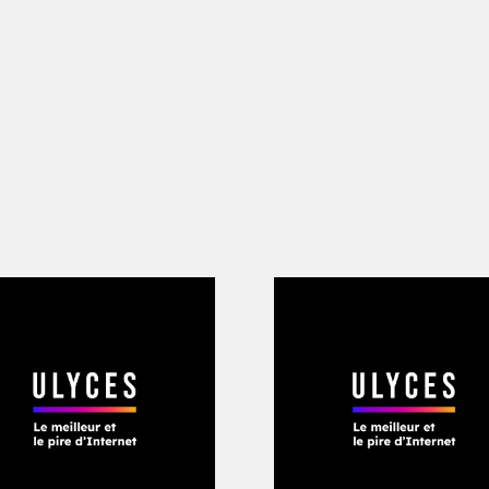
 là, au pied du volcan Turrialba, une a
 Guayabo Lodge, recense près de 120 es
errain, entretenu sans pesticide. Le pe
t accueille des visiteurs depuis 15 ans,
e néerlandaise, Rossana Lok. «
J’ai ach
’idée de recevoir trois ou quatre visiteu
tte dernière. «
Puis, c’est devenu un pr
ur la communauté de Santa Cruz et po