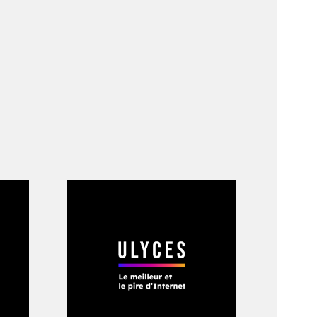
utre auberge
pèces d’oiseaux
rsonnel composte,
 sous la houlette
eté une petite
rs, de temps en
ojet social et
ur la planète
»,