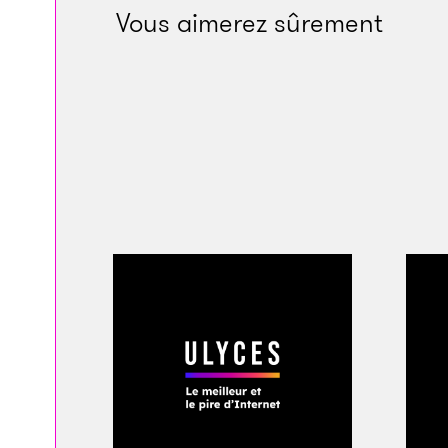
Vous aimerez sûrement
À 250 kilomètres de
écotouristique, le
tropicaux sur son t
recycle, récupère. E
d’une anthropologu
propriété ici, avec l
temps
»,
explique
ce
environnemental po
affirme-t-elle.