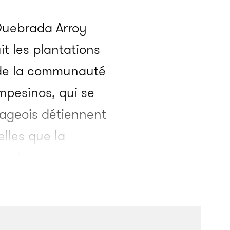
Quebrada Arroy
t les plantations
% de la communauté
mpesinos, qui se
lageois détiennent
elles que la
ent des aromates,
des cochons – au
ns multicolores.