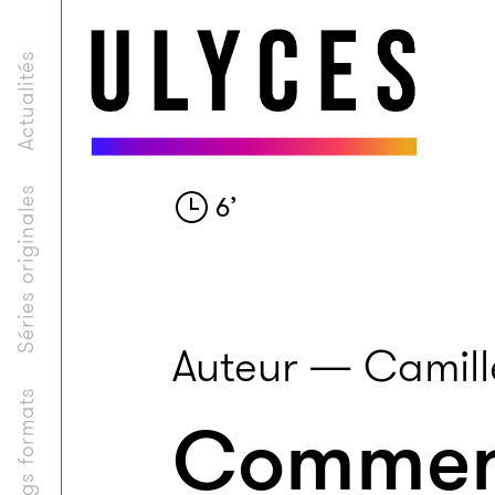
Actualités
Séries originales
6
’
Auteur — Camil
Longs formats
Comment