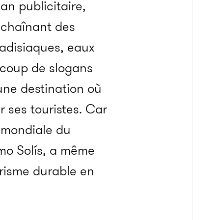
an publicitaire,
chaînant des
adisiaques, eaux
ucoup de slogans
: une destination où
 ses touristes. Car
e mondiale du
rmo Solís, a même
risme durable en