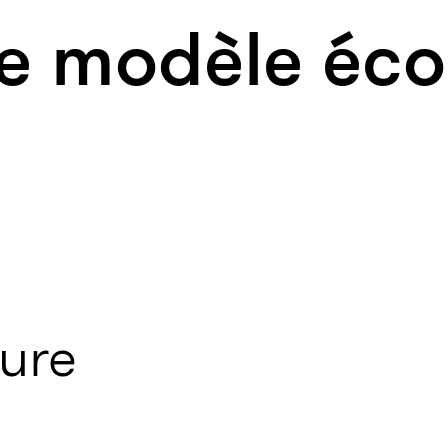
le modèle éco
pure