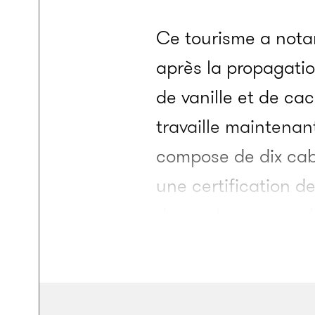
Ce tourisme a nota
après la propagatio
de vanille et de ca
travaille maintenan
compose de dix caba
une certification de
descente en rappel 
des fruits et des l
milieu des arbres, 