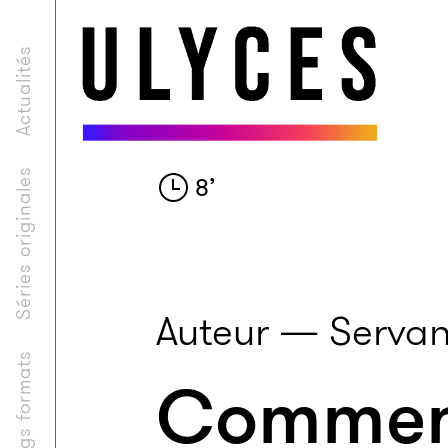
Actualités
Séries originales
8
’
Auteur — Servan
Longs formats
Comment