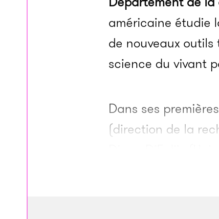
Département de la
américaine étudie l
de nouveaux outils 
science du vivant p
Dans ses premières
(direction de la re
Diane DiEuliis (Uni
médicale de l’armée
défense) – expliqu
le potentiel des m