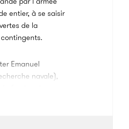
ndé par l’armée
 entier, à se saisir
vertes de la
 contingents.
eter Emanuel
recherche navale),
lein (recherche
crétaire de la
 était de déterminer
ps pour augmenter