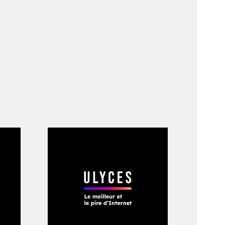
aines années.
»