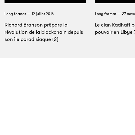
10 000 des 44 000 terrains résidentiels dégradés de
Long format — 12 juillet 2016
Long format — 27 nov
la ville au cours de son premier mandat, quand le
Richard Branson prépare la
programme d’éradication a été initié à l’automne
Le clan Kadhafi pe
révolution de la blockchain depuis
pouvoir en Libye 
2010. Environ un an après le début de son deuxième
son île paradisiaque (2)
mandat, le compteur était monté à 13 000 propriétés,
d’après les élus.
19