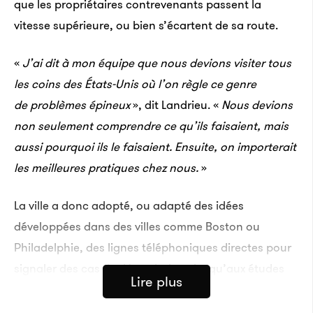
que les propriétaires contrevenants passent la
vitesse supérieure, ou bien s’écartent de sa route.
«
J’ai dit à mon équipe que nous devions visiter tous
les coins des États-Unis où l’on règle ce genre
de problèmes épineux
», dit Landrieu. «
Nous devions
non seulement comprendre ce qu’ils faisaient, mais
aussi pourquoi ils le faisaient. Ensuite, on importerait
les meilleures pratiques chez nous.
»
La ville a donc adopté, ou adapté des idées
développées dans des villes comme Boston ou
Philadelphie, des lignes téléphoniques directes pour
signaler des cas de dégradations jusqu’aux études
Lire plus
de marché aidant les urbanistes à mieux choisir
dans quelles zones focaliser leurs efforts. La