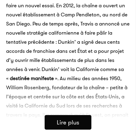
faire un nouvel essai. En 2012, la chaîne a ouvert un
nouvel établissement à Camp Pendleton, au nord de
San Diego. Peu de temps après, Travis a annoncé une
nouvelle stratégie californienne à faire pâlir la
tentative précédente : Dunkin’ a signé deux cents
accords de franchise dans cet État et a pour projet
d’y ouvrir mille établissements de plus dans les
années à venir. Dunkin’ voit la Californie comme sa
«
destinée manifeste
». Au milieu des années 1950,
William Rosenberg, fondateur de la chaîne – petite à
l’époque et centrée sur la côte est des États-Unis, a
visité la Californie du Sud lors de ses recherches à
travers le pays. Il a remarqué qu’à l’ouest, on prenait
Lire plus
son petit-déjeuner dans sa voiture, au lieu de prendre
le temps de s’asseoir à une table. Il a aussi constaté