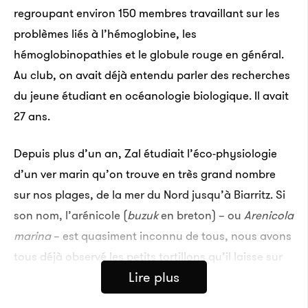
regroupant environ 150 membres travaillant sur les
problèmes liés à l’hémoglobine, les
hémoglobinopathies et le globule rouge en général.
Au club, on avait déjà entendu parler des recherches
du jeune étudiant en océanologie biologique. Il avait
27 ans.
Depuis plus d’un an, Zal étudiait l’éco-physiologie
d’un ver marin qu’on trouve en très grand nombre
sur nos plages, de la mer du Nord jusqu’à Biarritz. Si
son nom, l’arénicole (
buzuk
en breton) – ou
Arenicola
marina
– est quasiment inconnu de tous, nous avons
tous déjà observé les petits tortillons qu’il laisse sur
Lire plus
l’estran, signe que l’animal est là, tapi sous le sable.