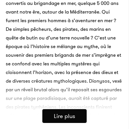
convertis au brigandage en mer, quelque 5 000 ans
avant notre ère, autour de la Méditerranée. Qui
furent les premiers hommes à s’aventurer en mer ?
De simples pêcheurs, des pirates, des marins en
quête de butin ou d’une terre nouvelle ? C’est une
époque où l’histoire se mélange au mythe, où le
souvenir des premiers brigands de mer s’imprègne et
se confond avec les multiples mystères qui
cloisonnent l’horizon, avec la présence des dieux et
de diverses créatures mythologiques. Dionysos, vexé
par un réveil brutal alors qu’il reposait ses esgourdes
sur une plage paradisiaque, aurait été capturé par
des pirates tyrrhéniens. Les inconscients finirent
métamorphosés en dauphin, laissés à la charge de
Lire plus
Poséidon. Les plus vieux poèmes du monde regorgent