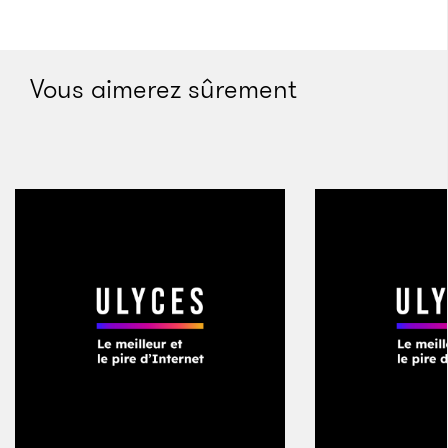
ainsi de références à la piraterie, et Homère parle
avec respect de ces hommes imprudents. Ménélas,
l’époux malheureux d’Hélène, écume les côtes
Vous aimerez sûrement
orientales de la Méditerranée. Achille, avant la guerre
de Troie, ne recule pas devant quelques razzias
lucratives. À plusieurs reprises durant son odyssée,
Ulysse doit décliner son identité lorsque il touche une
terre nouvelle : «
Ô mes hôtes, qui êtes-vous ? D’où
venez-vous en sillonnant les humides chemins ?
Naviguez-vous pour quelque négoce ou à l’aventure
tels les pirates qui errent en exposant leur vie et
portent le malheur chez les étrangers ?
»