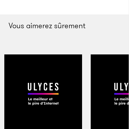
pouvais redonner un bout de l’argent que j’avais
gagné dans ces endroits.
Vous aimerez sûrement
Quelle a été la réaction aux États-Unis, compte
tenu du coût des études américaines ? Le
décalage est bien plus grand qu’ici.
Ce qui est fou, c’est que nous avons à 42 Paris des
jeunes qui viennent de Californie. Ils n’avaient pas
les moyens d’accéder à ces études aux États-Unis, et
ils sont venus jusqu’en France car avec la gratuité et
les différentes choses que nous pouvons mettre en
œuvre pour les aider, nous leur avons permis de faire
des études. La réaction est donc très positive. Nous
ne sommes pas là pour ennuyer les universités, les