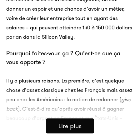
donner un espoir et une chance d’avoir un métier,
voire de créer leur entreprise tout en ayant des
salaires – qui peuvent atteindre 140 à 150 000 dollars
par an dans la Silicon Valley.
Pourquoi faites-vous ça ? Qu’est-ce que ça
vous apporte ?
Il y a plusieurs raisons. La première, c’est quelque
chose d’assez classique chez les Français mais assez
peu chez les Américains : la notion de redonner (
give
back
). C’est-à-dire qu’après avoir réussi à gagner
beaucoup d’argent en France et aux États-Unis –
Lire plus
j’espère que ce le sera dans d’autres pays aussi –, à
chaque fois, je me suis demandé comment je