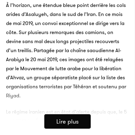
À l’horizon, une étendue bleue point derrière les cols
arides d’Asaluyeh, dans le sud de l’Iran. En ce mois
de mai 2019, un convoi exceptionnel se dirige vers la
côte. Sur plusieurs remorques des camions, on
devine sans mal deux longs projectiles recouverts
d’un treillis. Partagée par la chaîne saoudienne Al-
Arabiya le 20 mai 2019, ces images ont été relayées
par le Mouvement de lutte arabe pour la libération
d’Ahvaz, un groupe séparatiste placé sur la liste des
organisations terroristes par Téhéran et soutenu par
Riyad.
Le régime iranien est en état d’alerte depuis que, le 5
mai 2019, les États-Unis ont envoyé des bombardiers
Lire plus
B-52, un intercepteur de missiles Patriot, le porte-