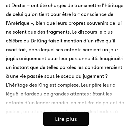
et Dexter – ont été chargés de transmettre l’héritage
de celui qu’on tient pour être la « conscience de
l’Amérique », bien que leurs propres souvenirs de lui
ne soient que des fragments. Le discours le plus
célèbre du Dr King faisait mention d’un rêve qu’il
avait fait, dans lequel ses enfants seraient un jour
jugés uniquement pour leur personnalité. Imaginait-il
un instant que de telles paroles les condamneraient
à une vie passée sous le sceau du jugement ?
L’héritage des King est complexe. Leur père leur a
légué le fardeau de grandes attentes : étant les
enfants d’un leader mondial en matière de paix et de
justice, on attend d’eux qu’ils soient des leaders à
Lire plus
leur tour, tout comme les jeunes princes sont
destinés aux trônes, qu’ils soient capables de régner