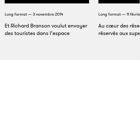
exégètes de King et des formations pratiques pour
Long format — 3 novembre 2014
Long format — 11 févri
les aspirants agitateurs sociaux. D’abord installé
Et Richard Branson voulut envoyer
dans le Centre universitaire d’Atlanta, son complexe
Au cœur des rése
des touristes dans l’espace
réservés aux supe
d’Auburn Avenue a ouvert en 1982 et il a depuis
accueilli des ateliers sur le thème de la non-violence,
sponsorisé un festival annuel et ouvert sa
bibliothèque aux chercheurs.
< 1