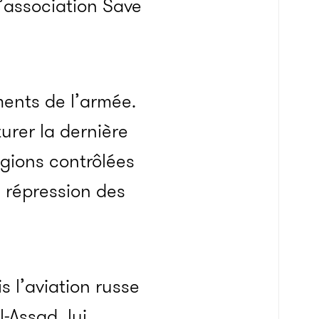
l’association Save
ments de l’armée.
urer la dernière
égions contrôlées
a répression des
s l’aviation russe
-Assad, lui