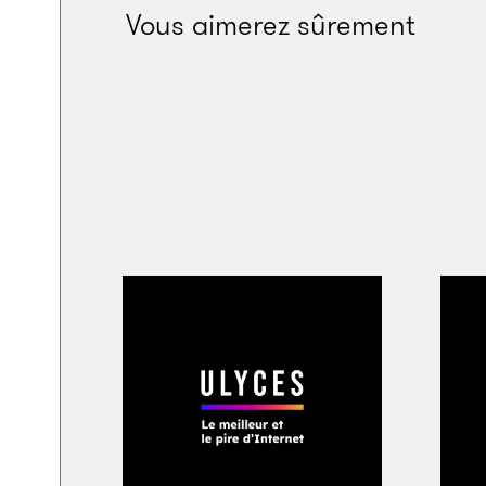
Vous aimerez sûrement
Un militaire russe e
Crédits : armée rus
Mais comme beaucoup
que la Turquie n’a p
paquet
», résume Ar
se sont joints au p
coupable d’avoir «