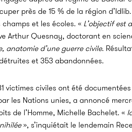
uper près de 15 % de la région d’Idlib
s champs et les écoles. «
L’objectif est 
ve Arthur Quesnay, doctorant en scienc
, anatomie d’une guerre civile
. Résulta
 détruites et 353 abandonnées.
31 victimes civiles ont été documentées
par les Nations unies, a annoncé merc
oits de l’Homme, Michelle Bachelet. «
I
nihilée
», s’inquiétait le lendemain Rec