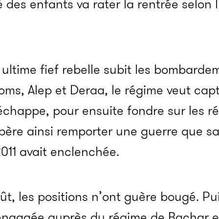
é des enfants va rater la rentrée selon 
t ultime fief rebelle subit les bombarde
Homs, Alep et Deraa, le régime veut capt
i échappe, pour ensuite fondre sur les r
espère ainsi remporter une guerre que s
011 avait enclenchée.
t, les positions n’ont guère bougé. Pui
engagée auprès du régime de Bachar el