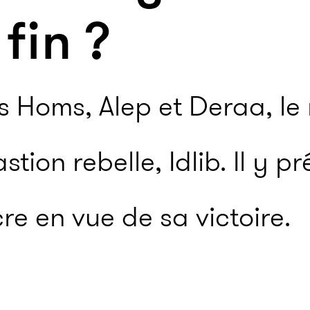
 fin ?
is Homs, Alep et Deraa, l
stion rebelle, Idlib. Il y 
e en vue de sa victoire.