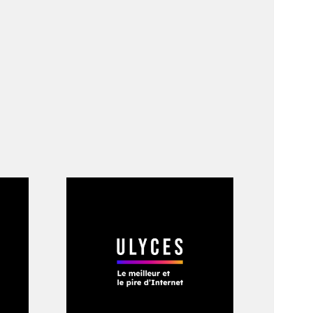
ong feu. «
Voyant
es Russes mettent le
ût, les États-Unis
l-Qaïda à Idlib,
toyens américains