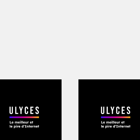
n Syrie
se
 d’accords en Syrie, celui-ci a fait l
as réussi à déconflictualiser la zone, l
thur Quesnay. Qui les arrêtera ? Fin ao
ilonnage en frappant un responsable d’A
conduit des attaques menaçant des ci