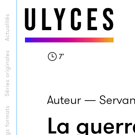
Actualités
Séries originales
7
’
Auteur — Servan
Longs formats
La guerr