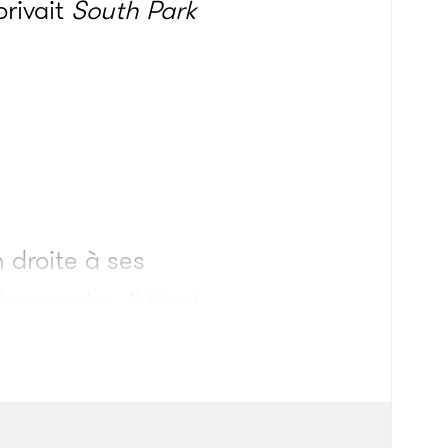
privait
South Park
n droite à ses
 la gauche, il tient
uth Park
, l’ins­­ti­­tu­­
u’est devenu mon
vi­­tie, le slogan