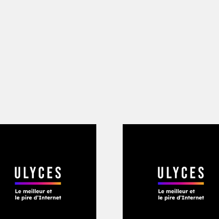
di­­dat blond qu’il devien­­dra quelques
erica Great Again » émerge même de la
t qu’un agita­­teur en marge des grands d
statut de Donald Trump lorsque sort l’ép
i­­dat déclaré depuis trois mois, le milli
le jour­­na­­liste améri­­cain Mark Leibo­­vi
e l’ai vu comme un clown xéno­­phobe, le 
e président Obama n’était pas né aux Ét
ortraits poli­­tiques. «
Je pensais même