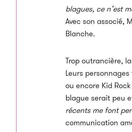
blagues, ce n’est 
Avec son asso­­cié, 
Blanche.
Trop outran­­cière, l
Leurs person­­nages
ou encore Kid Rock vo
blague serait peu ef
récents me font pens
commu­­ni­­ca­­tion am