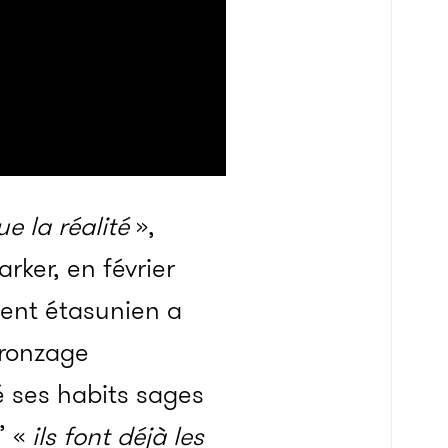
ue la réalité
»,
rker, en février
dent étasu­­nien a
ron­­zage
é ses habits sages
u’ «
ils font déjà les