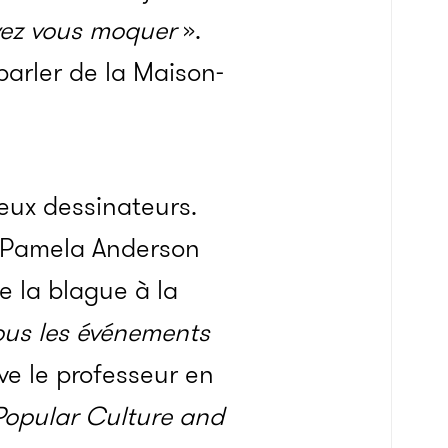
vez vous moquer
».
parler de la Maison-
x dessi­­na­­teurs.
Pamela Ander­­son
de la blague à la
ous les événe­­ments
e le profes­­seur en
Popu­­lar Culture and