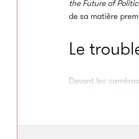
the Future of Poli­­ti
de sa matière premi
Le troubl
Devant les camé­­ras 
suppor­­ters agglu­­t
un micro. Dans le d
teur se fait le por
pays ? ». Inscrit su