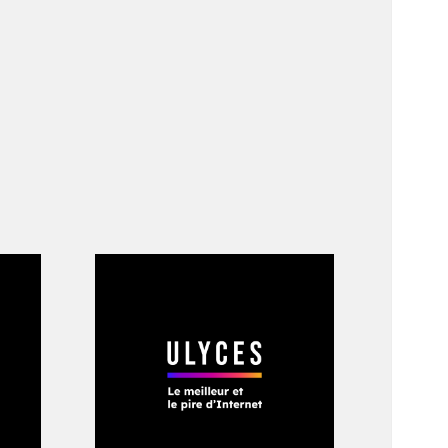
 mois plus tard. Une
 foule. Mais il
ébats poli­­tiques.
i­­sode, en
ar­­daire «
ne va
ch dans le
New York
propa­­ga­­teur de
ats-Unis
», écrit cet
 qu’il ne se