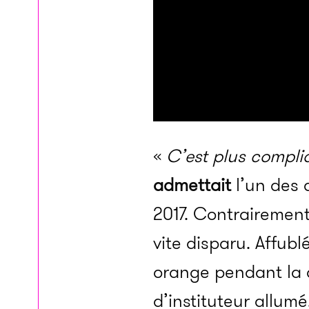
«
C’est plus compliqu
admet­­tait
l’un des d
2017. Contrai­­re­­me
vite disparu. Affu­­b
orange pendant la d
d’ins­­ti­­tu­­teur a