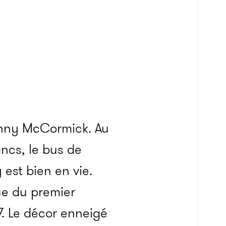
nny McCor­­mick. Au
ancs, le bus de
 est bien en vie.
ue du premier
7. Le décor enneigé