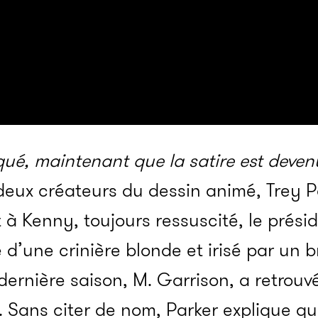
é, main­­te­­nant que la satire est deve­­n
eux créa­­teurs du dessin animé, Trey Pa
nt à Kenny, toujours ressus­­cité, le prési
lé d’une crinière blonde et irisé par un b
ernière saison, M. Garri­­son, a retrouv
llumé. Sans citer de nom, Parker explique q