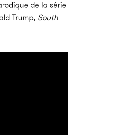
o­­dique de la série
onald Trump,
South