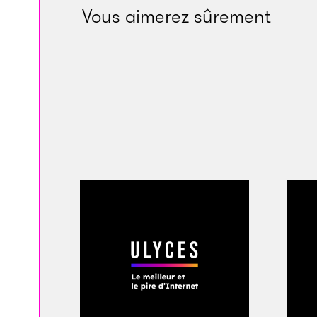
Vous aimerez sûrement
rappelle ceux du can
pancarte « Make Am
n’est pour l’ins­­tan
C’est à peu près le 
septembre 2015. Cand
nulle part
»,
assure
Times
. «
Au départ, j
l’idée fausse que l
auteur de nombreux p