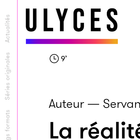
Actualités
Séries originales
9
’
Auteur — Servan
Longs formats
La réalit