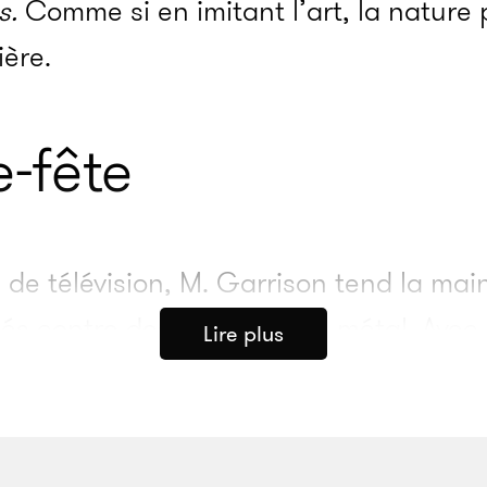
cs.
Comme si en imitant l’art, la nature 
ère.
e-fête
de télé­­vi­­sion, M. Garri­­son tend la mai
i­­nés contre des barrières en métal. Avec
Lire plus
e
euxième épisode de la 19
saison de
So
te-parole de ceux qui se demandent « q
r la casquette blanche qui recouvre sa cal