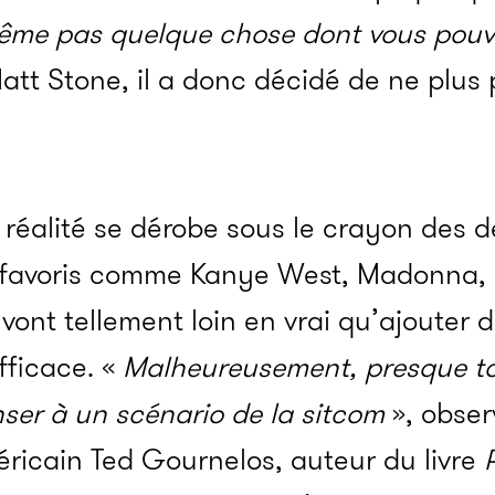
même pas quelque chose dont vous pou
Matt Stone, il a donc décidé de ne plus 
a réalité se dérobe sous le crayon des deu
 favo­­ris comme Kanye West, Madonna, 
nt telle­­ment loin en vrai qu’ajou­­ter 
fi­­cace. «
Malheu­­reu­­se­­ment, presque t
er à un scéna­­rio de la sitcom
», observ
éri­­cain Ted Gour­­ne­­los, auteur du livre