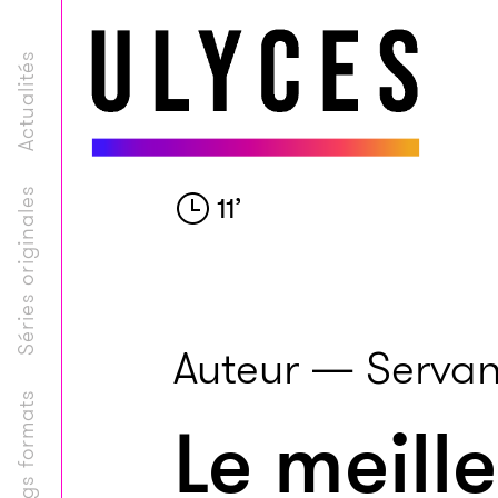
Actualités
Séries originales
11
’
Auteur — Servan
Longs formats
Le meille