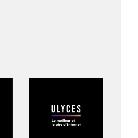
nt déjà de trop
. Qu’ils le
ément en commun.
ies européennes.
’autre club
e père de leur
ts. Cette fois, les
 de dessous-de-