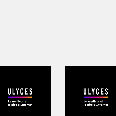
cap. Ses futurs supporters lui reproche
évoluant chez les ennemis de Barcelone
les deux virtuoses auriverde ont énorm
mar a été pisté très tôt par des écur
t pu s’engager en faveur de l’un ou de l
ns l’avaient emporté en « soudoyant » l
ciété DIS qui possédait 40 % de ses droi
é les enchères de couloirs, si ce n’est