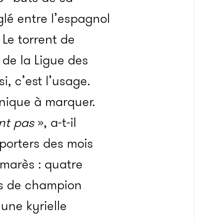
glé entre l’espagnol
 Le torrent de
e de la Ligue des
, c’est l’usage.
anique à marquer.
ent pas
», a-t-il
pporters des mois
lmarès : quatre
res de champion
une kyrielle