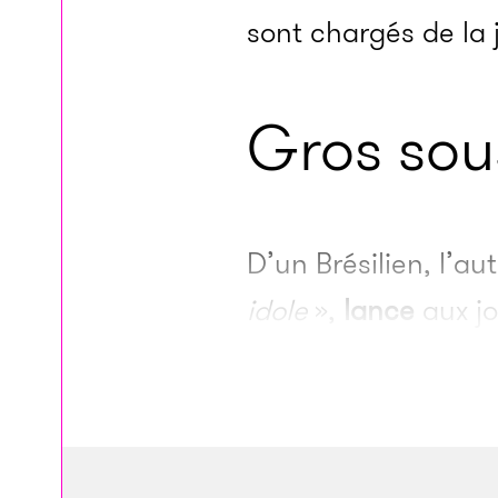
sont chargés de la j
Gros sou
D’un Brésilien, l’aut
idole
»,
lance
aux jo
meilleur joueur du
l’équipe première 
l’adolescent de 16 
45 millions d’euros