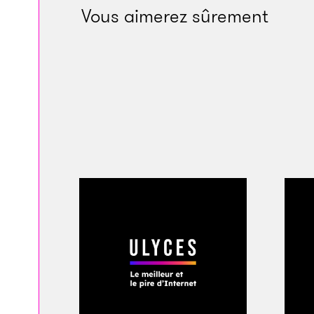
Vous aimerez sûrement
avec un petit handi
aimer un attaquant 
veuillent ou non, 
Comme Vinicius, Ney
Comme lui, il aurai
espagnol.
En 2013, les Catala
prise, d’après la so
Castillans ont gagn