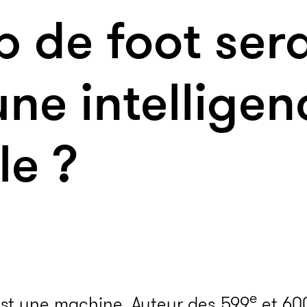
 de foot sera-
une intelligen
le ?
e
est une machine. Auteur des 599
et 60