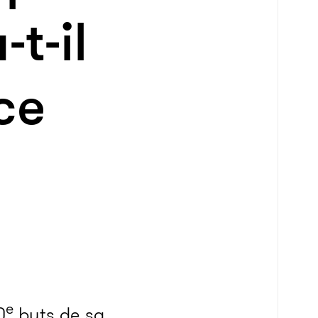
t-il
ce
e
0
buts de sa