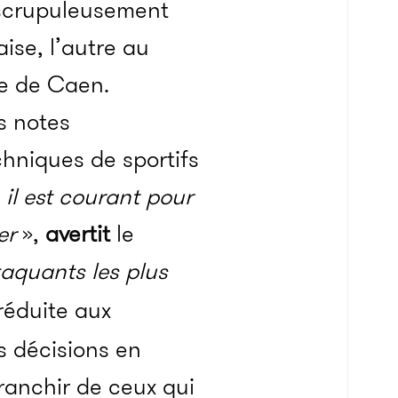
t scrupuleusement
aise, l’autre au
pe de Caen.
s notes
chniques de sportifs
 il est courant pour
er
»,
avertit
le
taquants les plus
éduite aux
s décisions en
franchir de ceux qui