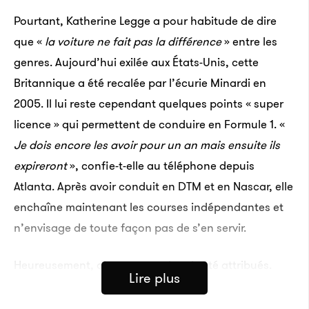
Pourtant, Katherine Legge a pour habitude de dire
que «
la voiture ne fait pas la différence
» entre les
genres. Aujourd’hui exilée aux États-Unis, cette
Britannique a été recalée par l’écurie Minardi en
2005. Il lui reste cependant quelques points « super
licence » qui permettent de conduire en Formule 1. «
Je dois encore les avoir pour un an mais ensuite ils
expireront
», confie-t-elle au téléphone depuis
Atlanta. Après avoir conduit en DTM et en Nascar, elle
enchaîne maintenant les courses indépendantes et
n’envisage de toute façon pas de s’en servir.
Heureusement, d’autres ont depuis été attribués.
Lire plus
Grâce à son sacre sur le circuit de Brands Hatch,
Jamie Chadwick possède 18 points sur les 40