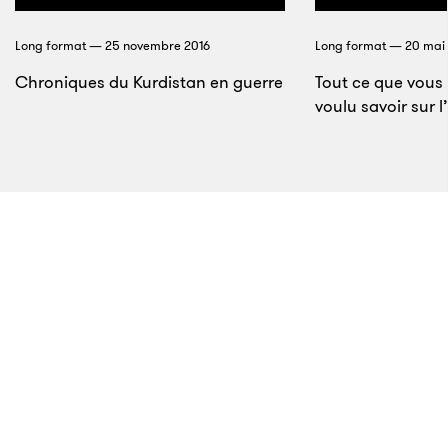
anciens de la commune. En Belgique, les rugbymen
Long format — 25 novembre 2016
Long format — 20 mai
s’allient aux footballeurs du RFC Liège pour
Chroniques du Kurdistan en guerre
Tout ce que vous 
compléter une cagnotte de 35 000 euros dans le but
voulu savoir sur 
d’acheter un respirateur pour l’hôpital. Le rugby fait-
il, plus que n’importe quel autre sport, de meilleurs
êtres humains ?
8