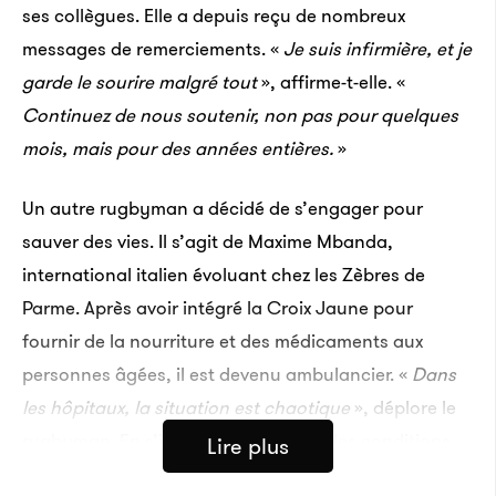
ses collègues. Elle a depuis reçu de nombreux
messages de remerciements. «
Je suis infirmière, et je
garde le sourire malgré tout
», affirme-t-elle. «
Continuez de nous soutenir, non pas pour quelques
mois, mais pour des années entières.
»
Un autre rugbyman a décidé de s’engager pour
sauver des vies. Il s’agit de Maxime Mbanda,
international italien évoluant chez les Zèbres de
Parme. Après avoir intégré la Croix Jaune pour
fournir de la nourriture et des médicaments aux
personnes âgées, il est devenu ambulancier. «
Dans
les hôpitaux, la situation est chaotique
», déplore le
rugbyman. En s’investissant malgré des conditions
Lire plus
extrêmes, il espère transmettre aux Italiens son esprit