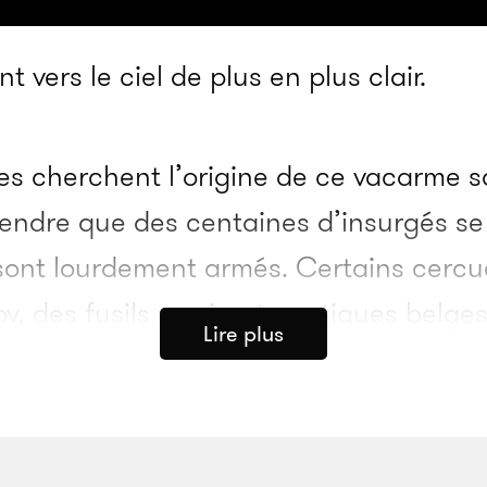
t vers le ciel de plus en plus clair.
les cherchent l’origine de ce vacarme sa
endre que des centaines d’insurgés se
 sont lourdement armés. Certains cercu
ov, des fusils semi-automatiques belges
Lire plus
stolets. Les gardes de la Grande Mosq
 peuvent empêcher les insurgés de met
peuvent pas non plus les empêcher de s