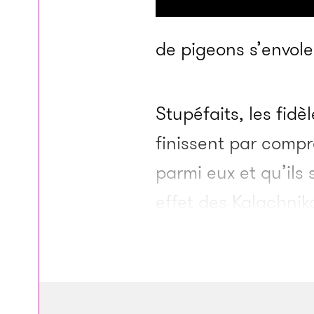
de pigeons s’envolen
Stupéfaits, les fidè
finissent par compr
parmi eux et qu’ils
effet des Kalachnik
munitions et des pi
simples bâtons, ne
aux portes. Ils ne 