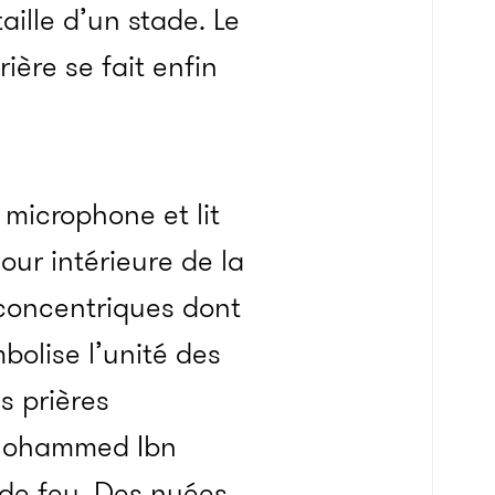
aille d’un stade. Le
ière se fait enfin
microphone et lit
our intérieure de la
concentriques dont
olise l’unité des
es prières
 Mohammed Ibn
 de feu. Des nuées