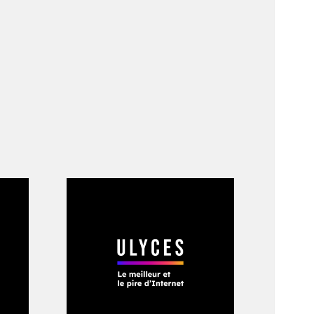
ne. Âgé d’une
 et de puissant.
s se mêlent à la
urgés, il est tête
 coupée à mi-mollet,
ordres militaires
en haut des sept
s snipers. Puis
 ville par les haut-