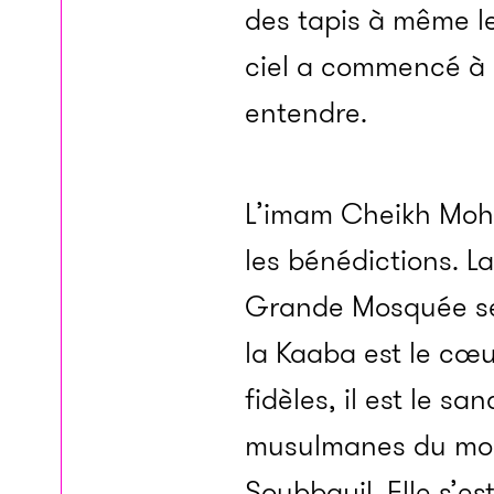
des tapis à même le 
ciel a commencé à se
entendre.
L’imam Cheikh Moha
les bénédictions. L
Grande Mosquée se 
la Kaaba est le cœu
fidèles, il est le s
musulmanes du mond
Soubbayil.
Elle s’e