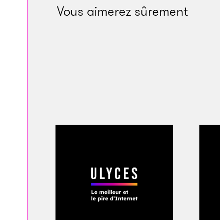
Kaaba.
Vous aimerez sûrement
Un des insurgés bo
quarantaine d’anné
Son regard noir est
barbe qui lui mange
nue, et la robe trad
en signe de rejet de
aux autres insurgés,
minarets de la Gra
l’homme se lance da