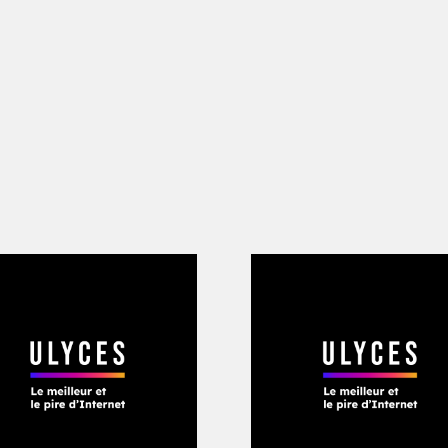
uscule l’imam et s’empare du micropho
es, il dégage quelque chose de sombre
 magnétique. Ses épais cheveux bouclé
 le visage. Contrairement aux autres ins
itionnelle saoudienne qu’il porte a été
s possessions matérielles. Il aboie des 
 qui installent des fusils mitrailleurs 
nde Mosquée. S’y postent également de
ns une longue diatribe, relayée dans la