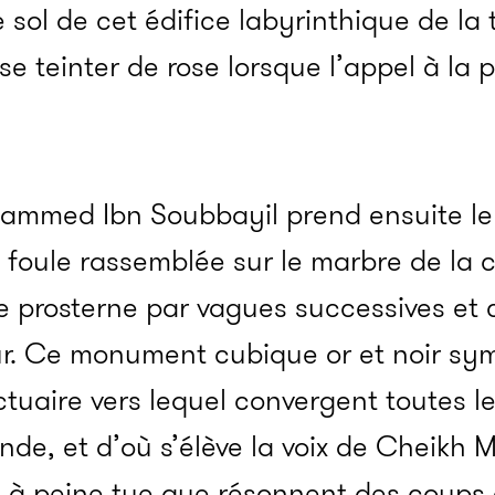
sol de cet édifice labyrinthique de la t
 teinter de rose lorsque l’appel à la pr
mmed Ibn Soubbayil prend ensuite le 
a foule rassemblée sur le marbre de la c
prosterne par vagues successives et 
r. Ce monument cubique or et noir symb
anctuaire vers lequel convergent toutes l
e, et d’où s’élève la voix de Cheikh
st à peine tue que résonnent des coups