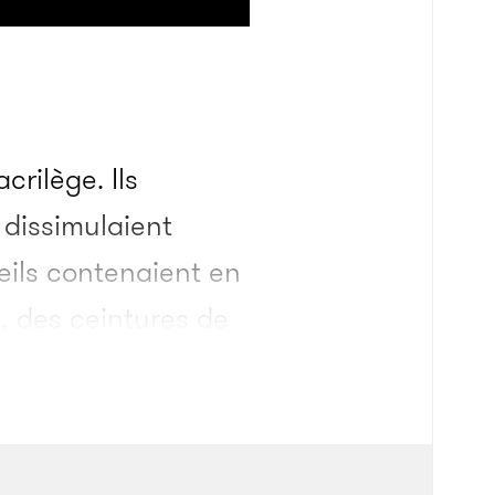
crilège. Ils
 dissimulaient
eils contenaient en
, des ceintures de
uée, munis de
tre des chaînes
’approcher de la