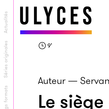
Actualités
Séries originales
9
’
Auteur — Servan
Longs formats
Le siège