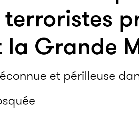
 terroristes 
t la Grande 
connue et périlleuse dans
osquée