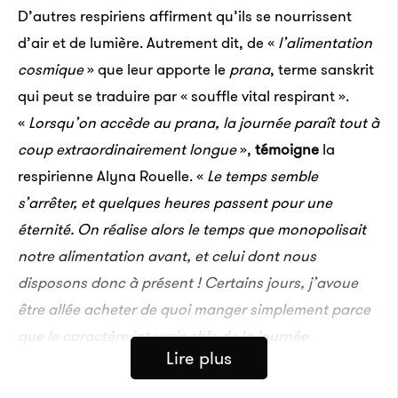
D’autres respiriens affirment qu’ils se nourrissent
d’air et de lumière. Autrement dit, de «
l’alimentation
cosmique
» que leur apporte le
prana
, terme sanskrit
qui peut se traduire par « souffle vital respirant ».
«
Lorsqu’on accède au prana, la journée paraît tout à
coup extraordinairement longue
»,
témoigne
la
respirienne Alyna Rouelle. «
Le temps semble
s’arrêter, et quelques heures passent pour une
éternité. On réalise alors le temps que monopolisait
notre alimentation avant, et celui dont nous
disposons donc à présent ! Certains jours, j’avoue
être allée acheter de quoi manger simplement parce
que le caractère interminable de la journée
Lire plus
m’intimidait ou, encore plus absurde, parce que le
fait de ne ressentir aucun besoin ni d’avoir envie de