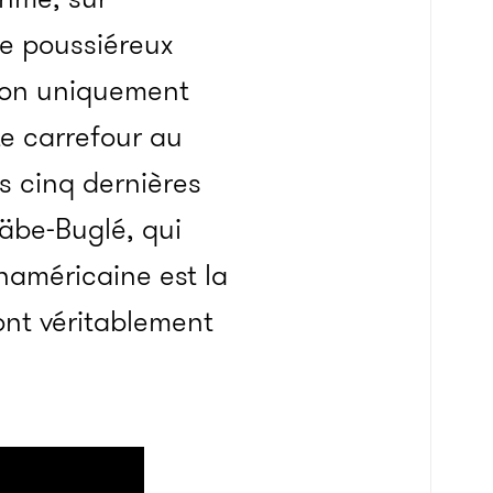
e poussiéreux
ion uniquement
Le carrefour au
s cinq dernières
gäbe-Buglé, qui
naméricaine est la
 ont véritablement