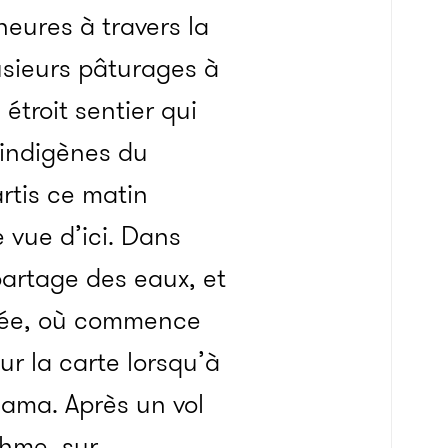
eures à travers la
lusieurs pâturages à
étroit sentier qui
 indigènes du
rtis ce matin
e vue d’ici. Dans
partage des eaux, et
alée, où commence
r la carte lorsqu’à
anama. Après un vol
thme, sur