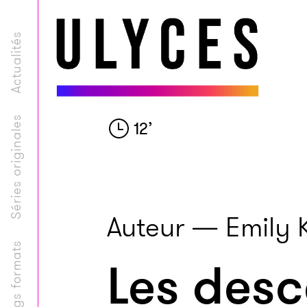
Actualités
Séries originales
12
’
Auteur — Emily 
Longs formats
Les des