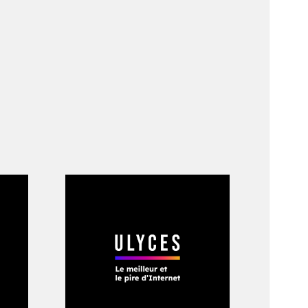
tinuellement. Les
insi que ce qui
artir de fibres
ois portent les
erce doucement son
s’installer sur ce
ons de faim à San
nt le Pacifique.
ela et son mari ont