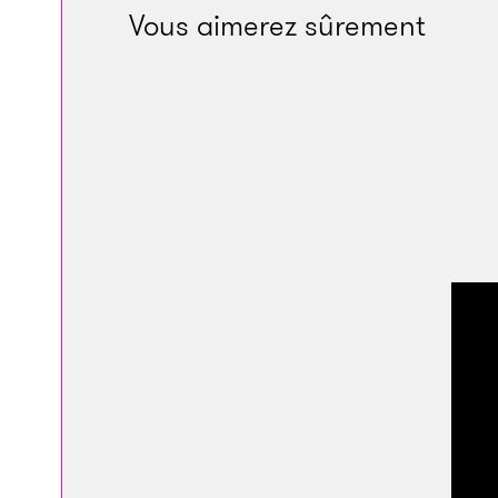
Vous aimerez sûrement
radio noire avec d
hamacs et les sacs 
sert de berceau au p
d’agave sauvage et 
marques de la hache
bébé, je demande à 
sommet isolé, au lie
Felix
», me répond-el
aujourd’hui denséme
«
Ici, nous mangeon