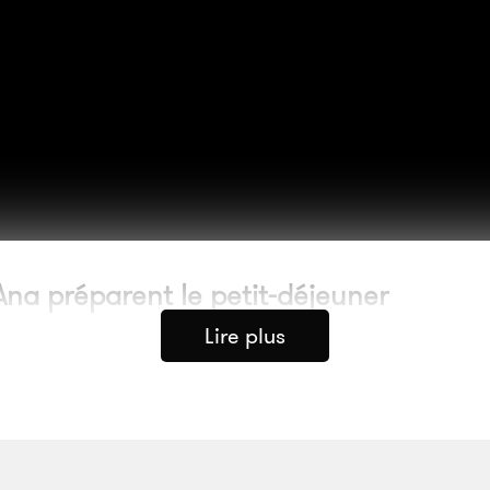
Ana préparent le petit-déjeuner
Lire plus
mily Kinskey
maison de Mariela, les traces de la vie 
lastique, casseroles en métal, sacs pla