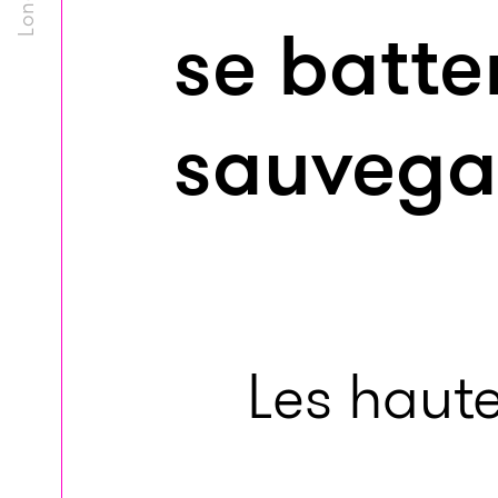
se batte
sauvegar
Les haut