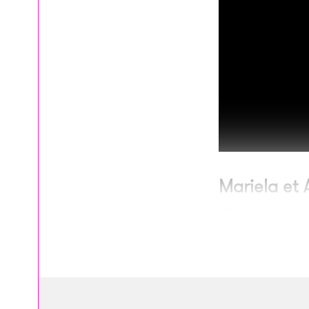
Mariela et 
Crédits : E
À l’intérieur de la 
pots et tasses en p