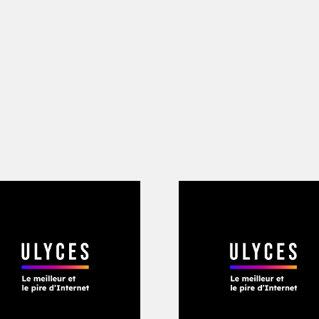
e longues antennes jacasse presque con
de nourriture suspendus aux poutres, a
etit nouveau-né Arcelio, sont tissés à p
de plantes d’ananas ; les meubles en b
 qui les a taillés. Pendant qu’elle b
Mariela pourquoi elle a déménagé pour 
u de vivre dans un village. «
Nous mouri
le sans hésiter. Elle parle d’une région
nt peuplée, dans les plaines qui borde
s toujours à notre faim.
» Un jour, Mari