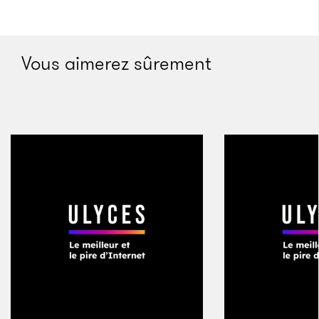
anticipe les choses
», explique Tim Smith, le
chercheur en sciences cognitives qui dirige le
Babylab. L’équipe essaie de comprendre comment
Vous aimerez sûrement
Max et des dizaines d’autres bambins comme
lui peuvent si aisément focaliser leur attention et
faire abstraction des distractions lorsqu’ils
s’absorbent dans une activité particulière.
Dans un des tests, un objet apparaît au centre de
l’écran, suivi de près par un second placé au bord.
Afin de regarder le deuxième objet, l’enfant doit
détacher son attention de l’objet au centre, ce qui
requiert de la maîtrise de soi. Il s’agit une évaluation
capitale des
fonctions exécutives
– l’équivalent
cérébral du contrôle du trafic aérien –, qui aident