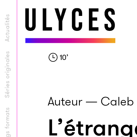
Actualités
Séries originales
10
’
Auteur — Caleb 
Longs formats
L’étrang