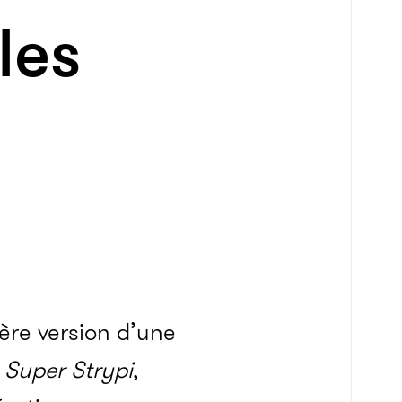
les
ère version d’une
e
Super Strypi
,