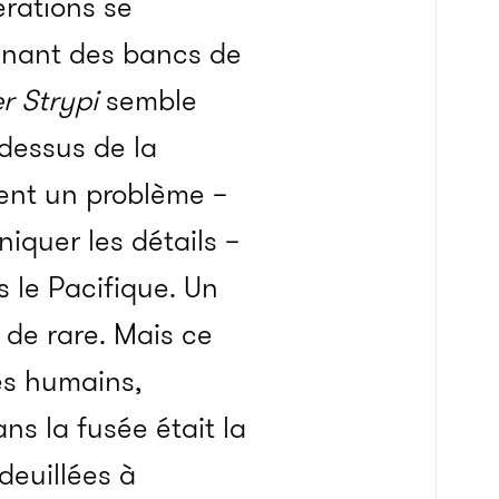
érations se
ignant des bancs de
r Strypi
semble
-dessus de la
ient un problème –
quer les détails –
s le Pacifique. Un
 de rare. Mais ce
es humains,
s la fusée était la
deuillées à