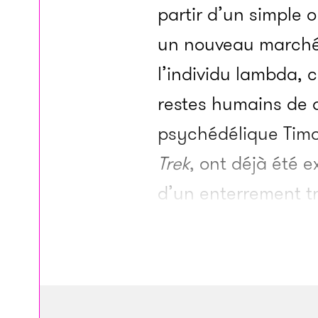
partir d’un simple o
un nouveau marché d
l’individu lambda, c
restes humains de 
psychédélique Timo
Trek
, ont déjà été 
d’un enterrement tr
est devenue compétit
d’un proche à son é
impliqués dans ce b
industries les plus 