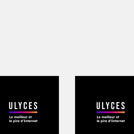
ecteur de la société d’enterrements spa
es pompes funèbres.
»
 les restes d’un être
 peut sembler un brin
st pourtant pas
’histoire, les cultures
urs eu une
ompagner » leurs
symbolique, que ce