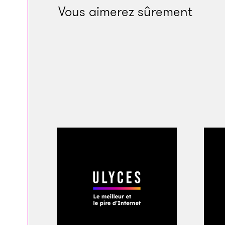
Vous aimerez sûrement
Charles Chafer, dir
L’aérospatiale et l
Si l’idée d’expédier
cher dans l’espace
démesurée, elle n’e
neuve. Au cours de l
humaines ont toujo
propension à « acc
morts d’une façon 