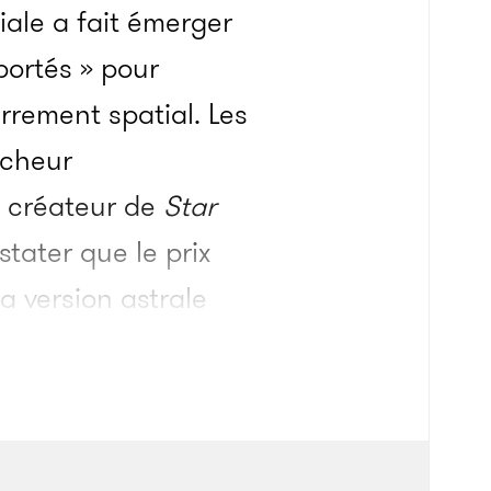
iale a fait émerger
portés » pour
errement spatial. Les
êcheur
 créateur de
Star
tater que le prix
 version astrale
ganiser le retour
 réseau des acteurs
 «
Réunir deux des
able défi
», assure