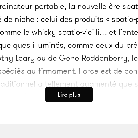
rdinateur portable, la nouvelle ère spat
e niche : celui des produits « spatio-
omme le whisky spatio-vieilli… et l’ent
quelques illuminés, comme ceux du pr
thy Leary ou de Gene Roddenberry, le
expédiés au firmament. Force est de cons
aditionnel a tellement augmenté que sa
Lire plus
ive. J’ai exploré ce qu’il en coûte d’or
tat de poussière d’étoile, ainsi que le
usiness et ses principales tendances.
conservatrices de la planète est un vérit