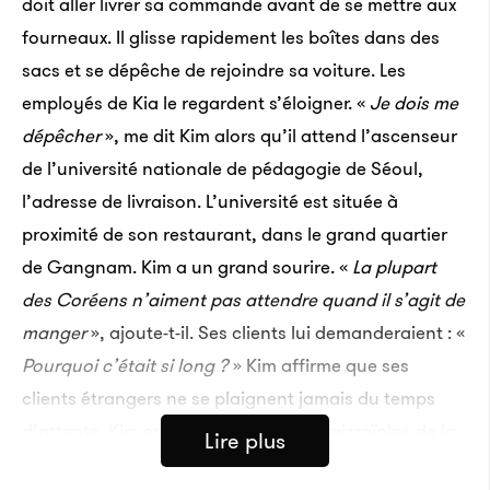
doit aller livrer sa commande avant de se mettre aux
fourneaux. Il glisse rapidement les boîtes dans des
sacs et se dépêche de rejoindre sa voiture. Les
employés de Kia le regardent s’éloigner. «
Je dois me
dépêcher
», me dit Kim alors qu’il attend l’ascenseur
de l’université nationale de pédagogie de Séoul,
l’adresse de livraison. L’université est située à
proximité de son restaurant, dans le grand quartier
de Gangnam. Kim a un grand sourire. «
La plupart
des Coréens n’aiment pas attendre quand il s’agit de
manger
», ajoute-t-il. Ses clients lui demanderaient : «
Pourquoi c’était si long ?
» Kim affirme que ses
clients étrangers ne se plaignent jamais du temps
d’attente. Kim est l’un des nombreux pizzaïolos de la
Lire plus
ville à s’être spécialisé dans ce plat très populaire en