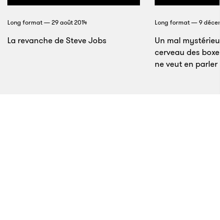
réunis sur une seule et même pizza.
Long format — 29 août 2014
Long format — 9 déce
La pizza sauce ranch au wasabi, avec du bulgogi, de
La revanche de Steve Jobs
Un mal mystérieu
fines tranches de poivrons verts et d’oignons est un
cerveau des boxe
régal.
ne veut en parler
51