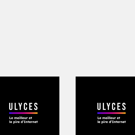
s gens plus riches, au Brésil et à l’ét
illeurs soins, y compris à des procéd
e de tissus et d’organes.
 imaginaient sans
ps étaient convoités à
oir de pièces
iches
», écrit Scheper-
 Without Weeping
.
ipes chirurgicales