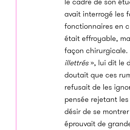
le cadre de son étud
avait interrogé les 
fonctionnaires en c
était effroyable, m
façon chirurgicale.
illettrés
», lui dit l
doutait que ces ru
refusait de les ign
pensée rejetant les
désir de se montrer
éprouvait de grande