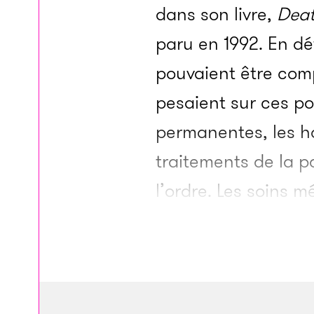
dans son livre,
Deat
paru en 1992. En déf
pouvaient être com
pesaient sur ces po
permanentes, les ha
traitements de la p
l’ordre. Les soins 
bien. Le personnel 
les malnutris et l
catégorie fourre-tou
somnifères, des vita