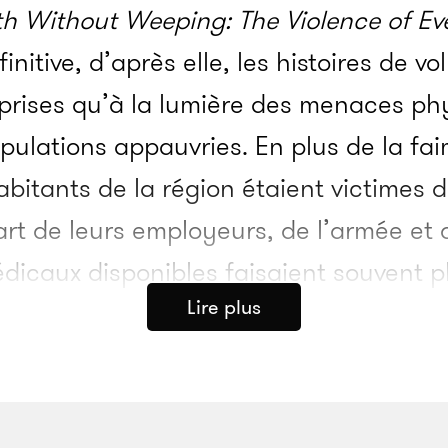
h Without Weeping: The Violence of Ever
initive, d’après elle, les histoires de v
prises qu’à la lumière des menaces ph
pulations appauvries. En plus de la faim
bitants de la région étaient victimes 
art de leurs employeurs, de l’armée et 
médicaux disponibles faisaient souvent 
Lire plus
médical et les pharmaciens diagnostiq
es malades chroniques comme des « névr
t), et leur prescrivaient des tranquillis
mines et autres élixirs. Les habitants s