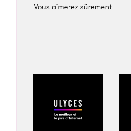
Vous aimerez sûrement
pertinemment que de
accès à de biens me
eux, comme la greff
«
Les gens de l’Alto
peine que leurs cor
la façon d’un réserv
détachées par les r
Hughes dans
Death
Ces histoires d’équ