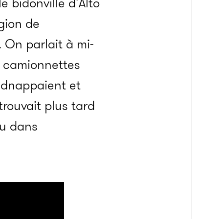
e bidonville d’Alto
gion de
 On parlait à mi-
 camionnettes
kidnappaient et
rouvait plus tard
ou dans