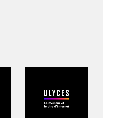
ranger, avaient
ures inconnues chez