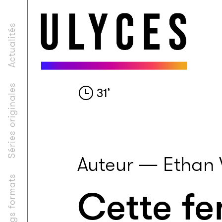
Actualités
Séries originales
31
’
Auteur — Ethan 
Longs formats
Cette fe