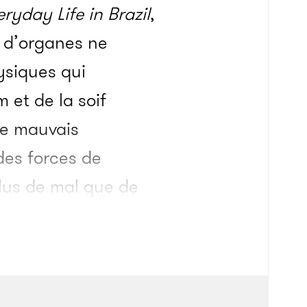
yday Life in Brazil
,
ol d’organes ne
ysiques qui
 et de la soif
de mauvais
des forces de
plus de mal que de
uaient
osés » (une
ants, des
avaient