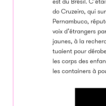
est du Brésil. C’éta
do Cruzeiro, qui su
Pernambuco, réputée
voix d’étrangers pa
jaunes, à la recher
tuaient pour dérobe
les corps des enfan
les containers à po