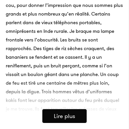
cou, pour donner l’impression que nous sommes plus
grands et plus nombreux qu’en réalité. Certains
parlent dans de vieux téléphones portables,
omniprésents en Inde rurale. Je braque ma lampe
frontale vers l’obscurité. Les bruits se sont
rapprochés. Des tiges de riz sèches craquent, des
bananiers se fendent et se cassent. Il y a un
reniflement, puis un bruit perçant, comme si l’on
vissait un boulon géant dans une planche. Un coup
de feu est tiré une centaine de mètres plus loin,
depuis la digue. Trois hommes vêtus d’uniformes
kakis font leur apparition autour du feu près duquel
je me trouve. Ils font travailler les culasses de vieux
Lire plus
fusils et les portent à la hanche, pointés juste au-
dessus des arbres. Ils tirent quelques salves