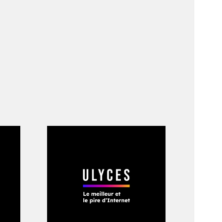
s lors de la Coupe
rmet de rester un
en douceur par les
 de la Fédération
iable, proche des
aché de presse, en
Recoba ou les
onde au club. En six
mmé, a conquis
essionnelles.
 jeunes joueurs à