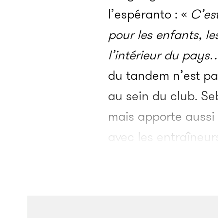
l’espéranto : «
C’est
pour les enfants, l
l’intérieur du pays…
du tandem n’est pas
au sein du club. Seb
mais apporte aussi 
avec les entraîneurs
rapport peut être c
toi ici ?”
Il faut y a
valoriser le travail d