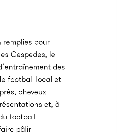
n remplies pour
les Cespedes, le
 d’entraînement des
e football local et
près, cheveux
présentations et, à
du football
ire pâlir