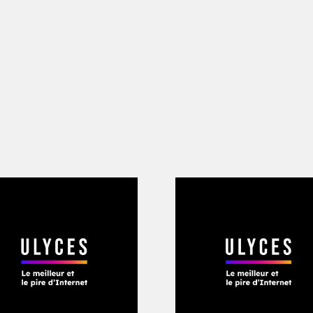
de la sélection uruguayenne des -20 an
ue en finale face à la France), lui pe
e se faire accepter progressivement et 
du club. Son travail, son passé au sein
ll (FFF), mais aussi son caractère, soc
permet d’y arriver. Du jardinier à l’att
rs de l’équipe première comme Alvaro 
ipes de jeunes, Pierre salue tout le m
, comme il est affectueusement surno
nnel par ses qualités humaines et prof
d’entraînement, nous accompagnons les