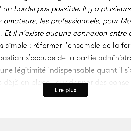
 un bordel pas possible. Il y a plusieur
es amateurs, les professionnels, pour M
 Et il n’existe aucune connexion entre el
 simple : réformer l’ensemble de la fo
astian s’occupe de la partie administra
une légitimité indispensable quant il s’
 déjà en place, leur donner des conseils
Lire plus
ompliqué, on pourrait me dire
“qu’est-c
ller progressivement, savoir ménager les 
éjà fait
», précise Pierre. Son associati