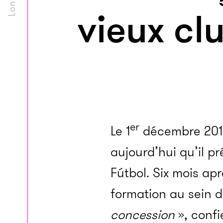
vieux cl
er
Le 1
décembre 2014 
aujourd’hui qu’il p
Fútbol. Six mois ap
formation au sein d
concession
», confi