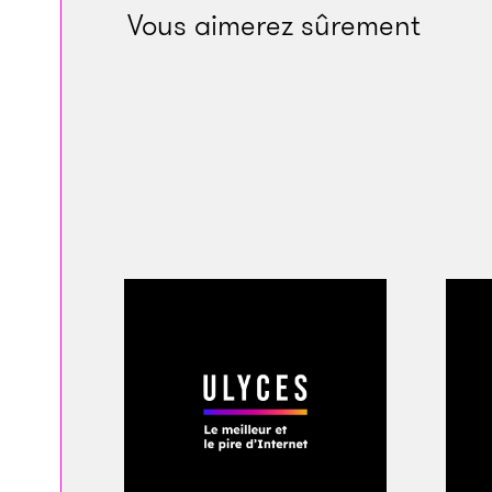
entraîneur-adjoint 
Vous aimerez sûrement
du monde 2013 (perd
peu en retrait et d
différents membres 
Française de Footba
gens et amical, lui 
passant par les sta
remplaçants des équ
mois, «
El Frances
»
l’ensemble du perso
Arrivés au centre 