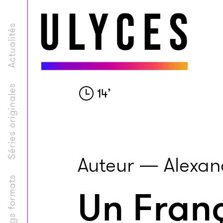
Actualités
Séries originales
14
’
Auteur — Alexand
Longs formats
Un Fran