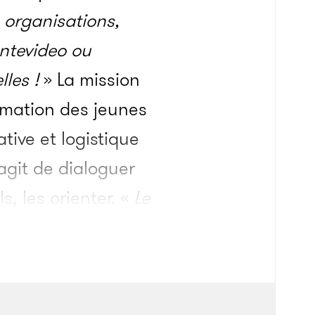
s organisations,
ontevideo ou
les !
» La mission
rmation des jeunes
tive et logistique
agit de dialoguer
, les orienter. «
Le
e que tu as gagné
susceptibilités et
on avec Sebastian,