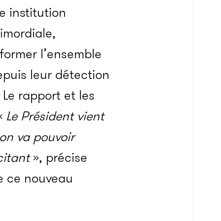
e institution
rimordiale,
éformer l’ensemble
epuis leur détection
Le rapport et les
 «
Le Président vient
on va pouvoir
citant
», précise
 de ce nouveau