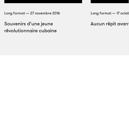
scientifiques. «
Car les riches sont souvent plus
Long format — 27 novembre 2016
Long format — 17 octo
sociaux ou éthiques que le reste de la population.
»
Souvenirs d’une jeune
Aucun répit avan
révolutionnaire cubaine
5