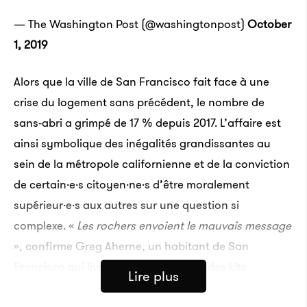
— The Washington Post (@washingtonpost)
October
1, 2019
Alors que la ville de San Francisco fait face à une
crise du logement sans précédent, le nombre de
sans-abri a grimpé de 17 % depuis 2017. L’affaire est
ainsi symbolique des inégalités grandissantes au
sein de la métropole californienne et de la conviction
de certain·e·s citoyen·ne·s d’être moralement
supérieur·e·s aux autres sur une question si
complexe. «
Les rochers envoient le mauvais message
», confirme
Greg Aherne
, un habitant de San
Francisco qui livre de la nourriture et des kits
Lire plus
d’hygiène aux sans-abri. «
Mais cela montre à quel