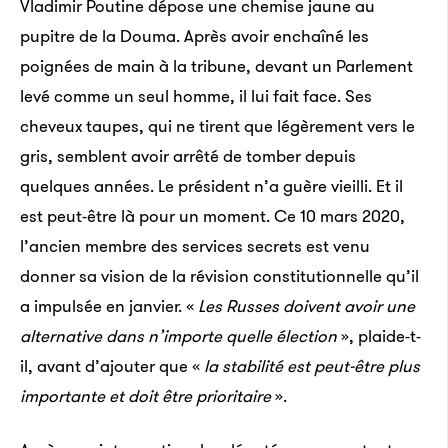
Vladimir Poutine dépose une chemise jaune au
pupitre de la Douma. Après avoir enchaîné les
poignées de main à la tribune, devant un Parlement
levé comme un seul homme, il lui fait face. Ses
cheveux taupes, qui ne tirent que légèrement vers le
gris, semblent avoir arrêté de tomber depuis
quelques années. Le président n’a guère vieilli. Et il
est peut-être là pour un moment. Ce 10 mars 2020,
l’ancien membre des services secrets est venu
donner sa vision de la révision constitutionnelle qu’il
a impulsée en janvier. «
Les Russes doivent avoir une
alter­na­tive dans n’im­porte quelle élec­tion
», plaide-t-
il, avant d’ajou­ter que «
la stabi­lité est peut-être plus
impor­tante et doit être prio­ri­taire
».