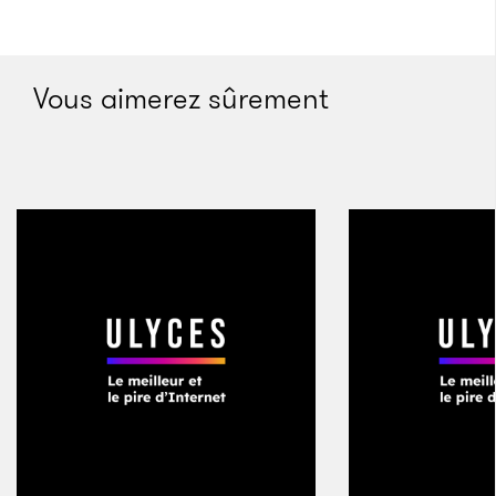
L’État de Vladimir, établi à Kiev, s’étendait à peu près
de la mer Noire à la mer Baltique. Toutefois, à partir
Vous aimerez sûrement
e
du XI
siècle, sous la double pression de la discorde
fraternelle et des envahisseurs mongols, il se scinda
en une multitude de petits États. Au cours du bas
Moyen Âge, ces terres furent acquises et renommées
par la Grande-principauté de Moscou, encore jeune,
qui cherchait à prendre la place de Kiev et à défendre
sa prétention d’État successeur de la Rus’. Alors que
la Moscovie s’est muée en Russie, puis en Union
soviétique, puis à nouveau en Russie, ce lien avec
Vladimir et sa cour de Camelot-sur-Dniepr est resté,
officiellement comme officieusement, un aspect
central de l’identité du pays.