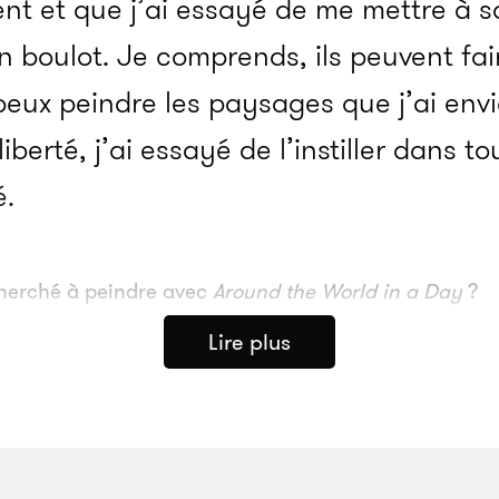
t et que j’ai essayé de me mettre à sa
son boulot. Je comprends, ils peuvent fai
peux peindre les paysages que j’ai env
berté, j’ai essayé de l’instiller dans to
é.
herché à peindre avec
Around the World in a Day
?
Lire plus
J’ai entendu des gens dire que je ne parl
coup de gens ne comprennent pas, c’e
er visionnaire. Paisley Park est dans l