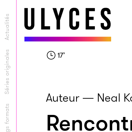
Actualités
Séries originales
17
’
Auteur — Neal K
Longs formats
Rencontr