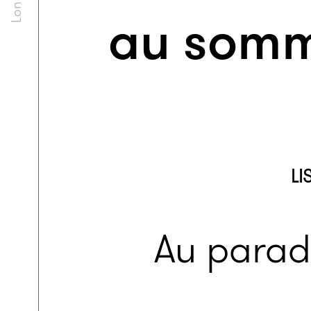
au somme
LI
Au parad