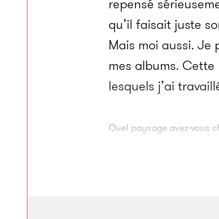
repensé sérieusemen
qu’il faisait juste 
Mais moi aussi. Je 
mes albums. Cette li
lesquels j’ai travaill
Quel paysage avez-vous c
[Il rit à nouveau.] 
album. Ce que beau
pas d’être un sorci