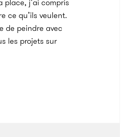
 place, j’ai compris
re ce qu’ils veulent.
ie de peindre avec
us les projets sur
ais de rien sur cet
st que je n’essaie
e cœur de chacun, ce