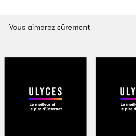
britannique travaillant sur le projet avait refusé de
venir à Bagdad en raison de la guerre. L’une des
premières tâches de Qanbar fut de superviser la
Vous aimerez sûrement
construction d’un haut mur de briques décorées
autour des terres du palais. Qanbar est un
perfectionniste, et comme le mur devait être tout
autant décoratif que fonctionnel, il prit soin de
placer correctement chacune des briques. Un portail
sophistiqué avait déjà été construit face à la route
principale, mais Qanbar n’avait pas encore construit
les portions du mur qui devaient le jouxter, car les
rénovations du palais lui-même n’étaient pas encore
finies, et de cette manière les engins de chantier
pouvaient circuler librement dans la propriété sans
risque d’endommager le portail. Un après-midi, vers