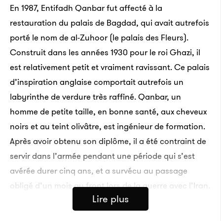
En 1987, Entifadh Qanbar fut affecté à la
restauration du palais de Bagdad, qui avait autrefois
porté le nom de al-Zuhoor (le palais des Fleurs).
Construit dans les années 1930 pour le roi Ghazi, il
est relativement petit et vraiment ravissant. Ce palais
d’inspiration anglaise comportait autrefois un
labyrinthe de verdure très raffiné. Qanbar, un
homme de petite taille, en bonne santé, aux cheveux
noirs et au teint olivâtre, est ingénieur de formation.
Après avoir obtenu son diplôme, il a été contraint de
servir dans l’armée pendant une période qui s’est
avérée durer cinq ans, et a survécu au passage
obligé d’un mois au front lors de la guerre avec l’Iran.
Lire plus
Les travaux du palais avaient été suspendus
quelques années auparavant, lorsque le consultant