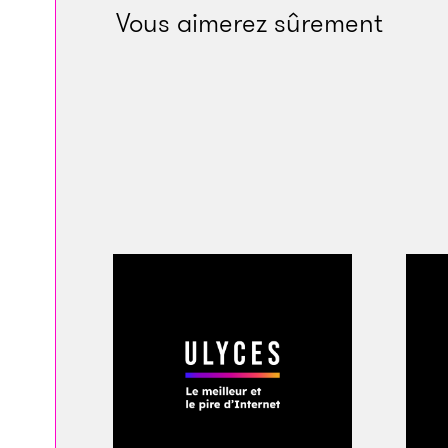
Vous aimerez sûrement
« Je mène une double
sur InMoov. »
En 1972, à 8 ans, s
près de la maison 
un atelier là-bas, e
plonger un jour mo
mais je ne l’ai jama
je mettais sur la r
marin n’a pas été ré