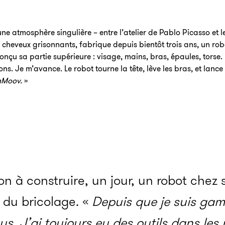
 une atmosphère singulière – entre l’atelier de Pablo Picasso et
 cheveux grisonnants, fabrique depuis bientôt trois ans, un robo
onçu sa partie supérieure : visage, mains, bras, épaules, torse. 
ns. Je m’avance. Le robot tourne la tête, lève les bras, et lance
InMoov.
»
 à construire, un jour, un robot chez s
 du bricolage. «
Depuis que je suis gam
s. J’ai toujours eu des outils dans les 