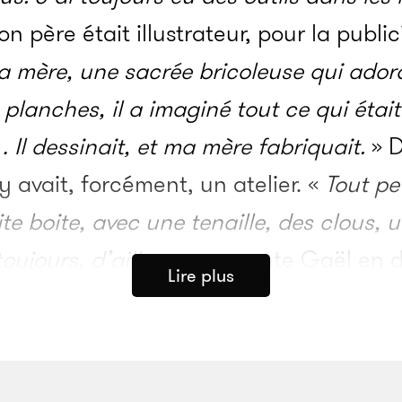
n père était illustrateur, pour la public
 mère, une sacrée bricoleuse qui adora
 planches, il a imaginé tout ce qui étai
… Il dessinait, et ma mère fabriquait.
» D
l y avait, forcément, un atelier. «
Tout pet
ite boite, avec une tenaille, des clous, 
oujours, d’ailleurs
», raconte Gaël en d
Lire plus
il en question. Muni de son attirail, le p
it, traçait des cercles et concevait ains
s.