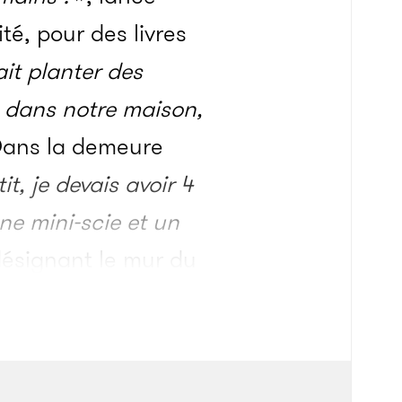
ité, pour des livres
it planter des
t dans notre maison,
ans la demeure
it, je devais avoir 4
une mini-scie et un
ésignant le mur du
etit garçon plantait
i des horloges, ses