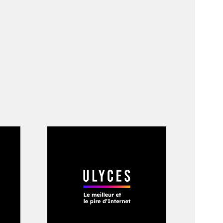
, la nuit, je planche
dans l’étang situé
se. «
Il y avait aussi
êvais de faire
bler des planches,
ar, à roulettes, que
ouvient-il.
Le sous
nse que j’y serais