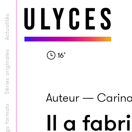
Actualités
Séries originales
16
’
Auteur — Carin
Longs formats
Il a fabr