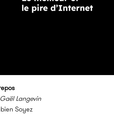
repos
e Gaël Langevin
abien Soyez