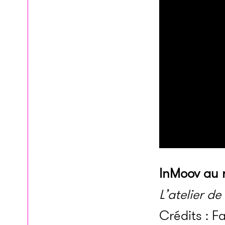
InMoov au 
L’atelier d
Crédits : F