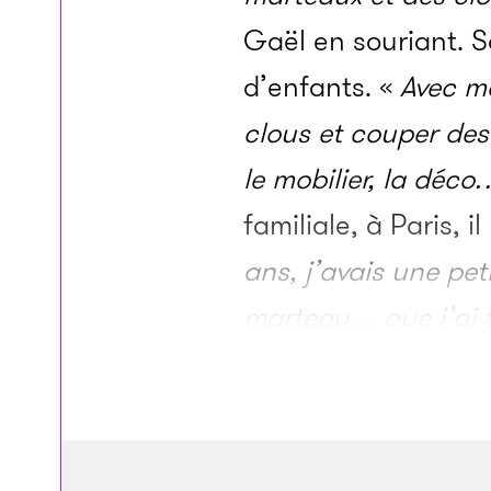
Gaël en souriant. So
d’enfants. «
Avec ma
clous et couper des
le mobilier, la déco
familiale, à Paris, i
ans, j’avais une pet
marteau… que j’ai t
fond, où trône l’out
des clous, les torda
tout premiers projet