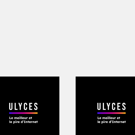
 vie : le jour, je travaille pour Factices
on rêve est de fabriquer un sous-marin 
de campagne de ses parents, dans l’Oi
t le week-end, quand je m’y rendais, je r
n submersible ! J’ai commencé à assem
is fini… c’est devenu une sorte de mini-b
oute, afin de vendre des carambars
, se s
alisé, et heureusement, car sinon, je pe