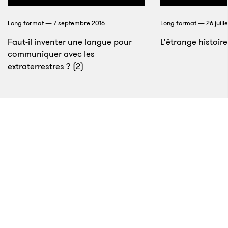
évasions et les émeutes en soutien à de supposés
pirates étaient monnaie courante dans l’Empire
Long format — 7 septembre 2016
Long format — 26 juille
e
britannique à la fin du XVII
siècle. Les chefs
Faut-il inventer une langue pour
L’étrange histoir
politiques locaux protégeaient ouvertement des
communiquer avec les
hommes qui avaient commis des actes de piraterie
extraterrestres ? (2)
contre des forces alliées ou en paix avec l’Angleterre.
6