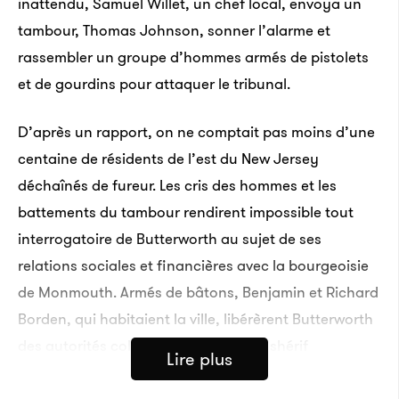
inattendu, Samuel Willet, un chef local, envoya un
tambour, Thomas Johnson, sonner l’alarme et
rassembler un groupe d’hommes armés de pistolets
et de gourdins pour attaquer le tribunal.
D’après un rapport, on ne comptait pas moins d’une
centaine de résidents de l’est du New Jersey
déchaînés de fureur. Les cris des hommes et les
battements du tambour rendirent impossible tout
interrogatoire de Butterworth au sujet de ses
relations sociales et financières avec la bourgeoisie
de Monmouth. Armés de bâtons, Benjamin et Richard
Borden, qui habitaient la ville, libérèrent Butterworth
des autorités coloniales. Le juge et le shérif
Lire plus
dressèrent leurs épées et blessèrent les deux Borden