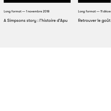
conversations avec leurs disparus. À une époque où
l’espérance de vie ne dépasse pas 50 ans, les
Long format — 1 novembre 2018
Long format — 11 déce
interlocuteurs ne manquent pas. En revanche, les
A Simpsons story : l’histoire d’Apu
Retrouver le goû
systèmes de communication, comme l’écriture
automatique et les tables tournantes, laissent à
désirer.
Aussi la
dépêche
de
l’agence
23