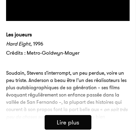
Les joueurs
Hard Eight
, 1996
Crédits : Metro-Goldwyn-Mayer
Soudain, Stevens s’interrompt, un peu perdue, voire un
peu triste. Anderson a beau être l’un des réalisateurs les
plus autobiographiques de sa génération – ses films
évoquant régulièrement son enfance passée dans la
vallée de San Fernando –, la plupart des histoires qui
courent à son propos font la part belle aux «
on sait très
peu de choses sur ses jeunes années
» ou bien
Lire plus
à «
l’enfance mystérieuse de Paul
». Il a perdu de vue les
amis qu’il avait à l’époque et aucun d’entre eux ne