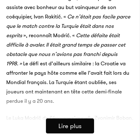
assiste avec bonheur au but vainqueur de son
coéquipier, Ivan Rakitić. «
Ce n’était pas facile parce
que le match contre la Turquie était dans nos
esprits
», reconnaît Modrić. «
Cette défaite était
difficile à avaler. Il était grand temps de passer cet
obstacle que nous n’avions pas franchi depuis
1998. »
Le défi est d’ailleurs similaire : la Croatie va
affronter le pays hôte comme elle l’avait fait lors du
Mondial français. La Turquie étant oubliée, ses
joueurs ont maintenant en tête cette demi-finale
perdue il y a 20 ans.
Le Luka Modrić de l’époque s’appelle Zvonimir Boban.
Lire plus
Lui aussi capitaine et numéro 10, le milieu du Milan
AC guide son équipe à un niveau où personne ne