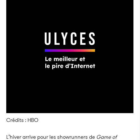
Crédits : HBO
L’hiver arrive pour les showrunners de
Game of