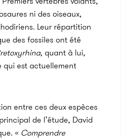
. Premiers vertébrés volants,
osaures ni des oiseaux,
odiriens. Leur répartition
que des fossiles ont été
retoxyrhina
, quant à lui,
e qui est actuellement
ction entre ces deux espèces
rincipal de l’étude, David
que. «
Comprendre