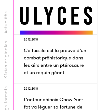
Actualités
26 12 2018
Séries originales
Ce fossile est la preuve d’un
combat préhistorique dans
les airs entre un ptérosaure
et un requin géant
Longs formats
26 12 2018
L’acteur chinois Chow Yun-
fat va léguer sa fortune de