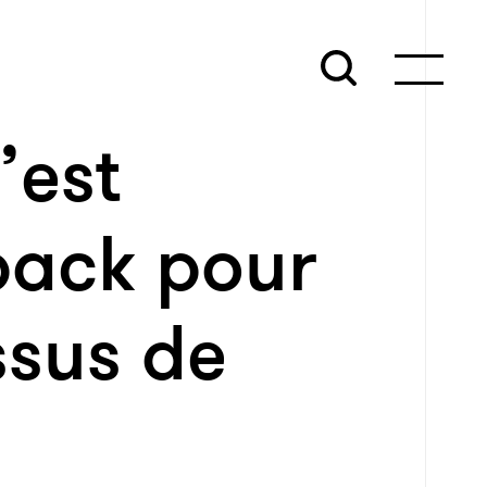
’est
pack pour
ssus de