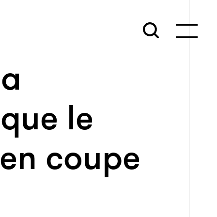
la
 que le
 en coupe