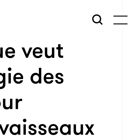
ue veut
rgie des
our
 vaisseaux