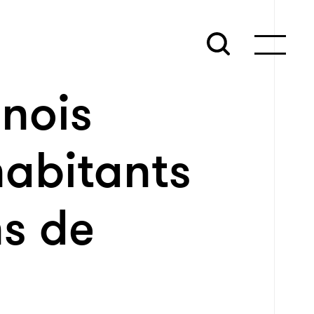
inois
abitants
ns de