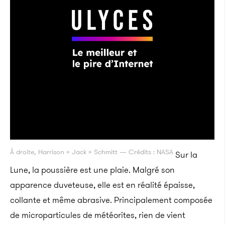
À droite, Harrison « Jack » Schmitt — Crédits : NASA
Sur la
Lune, la poussière est une plaie. Malgré son
apparence duveteuse, elle est en réalité épaisse,
collante et même abrasive. Principalement composée
de microparticules de météorites, rien de vient