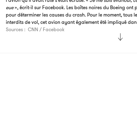
l’avion qu’il avait raté s’était écrasé. «
Je me suis évanoui, ca
eue
», écrit-il sur Facebook. Les boîtes noires du Boeing ont 
pour déterminer les causes du crash. Pour le moment, tous l
interdits de vol, cet avion ayant également été impliqué dans
Sources : CNN / Facebook