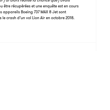
r j’ai alors réalisé la chance que j’avais
pu être récupérées et une enquête est en cours
es appareils Boeing 737 MAX 8 Jet sont
 le crash d’un vol Lion Air en octobre 2018.